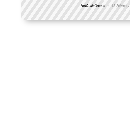
HotDealsGreece
13 February