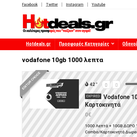
Facebook
Twitter
Instagram
Youtube
Hotdeals.gr
Προσφορές Κατηγορίες
Οδηγο
vodafone 10gb 1000 λεπτα
EDITOR CHOICE
42
Vodafone 10
EXPIRED
Καρτοκινητά
0€
1000 Λεπτά + 10GB ΔΩΡΟ. 
Combo/Καρτοκινητά Δωρεάν 