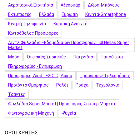
Αεροπορικά Εισιτήρια
Αξεσουάρ
Δώρα-Μπόνους
Εκτυπωτές
Ελλάδα
Ευρώπη
Κινητά-Smartphone
Κινητή Τηλεφωνία
Κυριακή Ανοιχτά
Κωτσόβολος Προσφορές
Λίντλ Φυλλάδιο Εβδομαδιαίων Προσφορών Lidl Hellas Super
Market
Μόδα
Οικιακές Συσκευές
Παιχνίδια
Παπούτσια
Πληροφορίες - Ενημέρωση
Προσφορές Wind - F2G - Q Δώρα
Προσφορές Τηλεοράσεις
Προϊόντα Ομορφιάς
Ρολόι
Ρούχα
Τεχνολογία
Τσάντες
Φυλλάδια Super Market | Προσφορές Σούπερ Μάρκετ
Φωτογραφική Μηχανή
Ψυγεία
ΟΡΟΙ ΧΡΗΣΗΣ