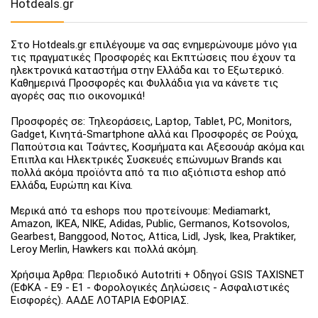
Hotdeals.gr
Στο Hotdeals.gr επιλέγουμε να σας ενημερώνουμε μόνο για
τις πραγματικές Προσφορές και Εκπτώσεις που έχουν τα
ηλεκτρονικά καταστήμα στην Ελλάδα και το Εξωτερικό.
Καθημερινά Προσφορές και Φυλλάδια για να κάνετε τις
αγορές σας πιο οικονομικά!
Προσφορές σε: Τηλεοράσεις, Laptop, Tablet, PC, Monitors,
Gadget, Κινητά-Smartphone αλλά και Προσφορές σε Ρούχα,
Παπούτσια και Τσάντες, Κοσμήματα και Αξεσουάρ ακόμα και
Έπιπλα και Ηλεκτρικές Συσκευές επώνυμων Brands και
πολλά ακόμα προϊόντα από τα πιο αξιόπιστα eshop από
Ελλάδα, Ευρώπη και Κίνα.
Μερικά από τα eshops που προτείνουμε: Mediamarkt,
Amazon, IKEA, NIKE, Adidas, Public, Germanos, Kotsovolos,
Gearbest, Banggood, Νοτος, Attica, Lidl, Jysk, Ikea, Praktiker,
Leroy Merlin, Hawkers και πολλά ακόμη.
Χρήσιμα Άρθρα: Περιοδικό Autotriti + Οδηγοί GSIS TAXISNET
(ΕΦΚΑ - Ε9 - Ε1 - Φορολογικές Δηλώσεις - Ασφαλιστικές
Εισφορές). ΑΑΔΕ ΛΟΤΑΡΙΑ ΕΦΟΡΙΑΣ.