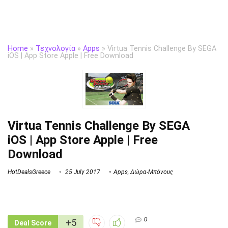
Home
»
Τεχνολογία
»
Apps
»
Virtua Tennis Challenge By SEGA
iOS | App Store Apple | Free Download
Virtua Tennis Challenge By SEGA
iOS | App Store Apple | Free
Download
HotDealsGreece
25 July 2017
Apps
,
Δώρα-Μπόνους
0
+5
Deal Score