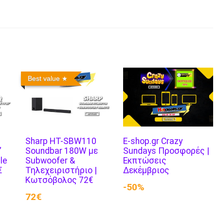
Best value
Sharp HT-SBW110
E-shop.gr Crazy
”
Soundbar 180W με
Sundays Προσφορές |
le
Subwoofer &
Εκπτώσεις
€
Τηλεχειριστήριο |
Δεκέμβριος
Κωτσόβολος 72€
-50%
72€