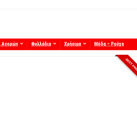
ί Αγορών
Φυλλάδια
Χρήσιμα
Μόδα – Ρούχα
BEST PR