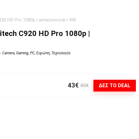
20 HD Pro 1080p | amazoncouk | 43€
tech C920 HD Pro 1080p |
Camera
,
Gaming
,
PC
,
Ευρώπη
,
Τεχνολογία
43€
80€
ΔΕΣ ΤΟ DEAL