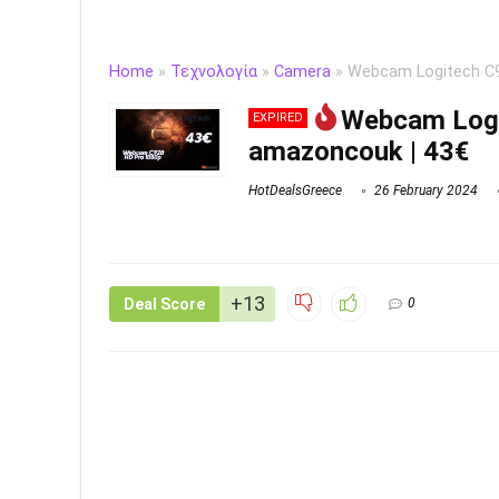
Home
»
Τεχνολογία
»
Camera
»
Webcam Logitech C9
Webcam Logi
EXPIRED
amazoncouk | 43€
HotDealsGreece
26 February 2024
+13
Deal Score
0