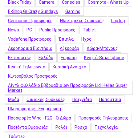
Black Friday
Camera
Consoles
Cosmote - Whats Up
E-Shop.gr Crazy Sundays
Gaming
Germanos Προσφορές
Hλεκτρικές Συσκευές
Laptop
News
PC
Public Προσφορές
Tablet
Vodafone Προσφορές
Έπιπλα
Ήχος
Αεροπορικά Εισιτήρια
Αξεσουάρ
Δώρα-Μπόνους
Εκτυπωτές
Ελλάδα
Ευρώπη
Κινητά-Smartphone
Κινητή Τηλεφωνία
Κυριακή Ανοιχτά
Κωτσόβολος Προσφορές
Λίντλ Φυλλάδιο Εβδομαδιαίων Προσφορών Lidl Hellas Super
Market
Μόδα
Οικιακές Συσκευές
Παιχνίδια
Παπούτσια
Πληροφορίες - Ενημέρωση
Προσφορές Wind - F2G - Q Δώρα
Προσφορές Τηλεοράσεις
Προϊόντα Ομορφιάς
Ρολόι
Ρούχα
Τεχνολογία
Τσάντες