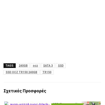
TAGS:
240GB
ocz
SATA 3
SSD
SSD OCZ TR150 240GB
TR150
Σχετικές Προσφορές