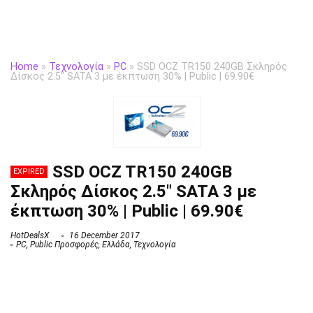
Home
»
Τεχνολογία
»
PC
»
SSD OCZ TR150 240GB Σκληρός
Δίσκος 2.5″ SATA 3 με έκπτωση 30% | Public | 69.90€
SSD OCZ TR150 240GB
EXPIRED
Σκληρός Δίσκος 2.5″ SATA 3 με
έκπτωση 30% | Public | 69.90€
HotDealsX
16 December 2017
PC
,
Public Προσφορές
,
Ελλάδα
,
Τεχνολογία