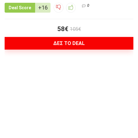
0
+16
Deal Score
58€
105€
ΔΕΣ ΤΟ DEAL