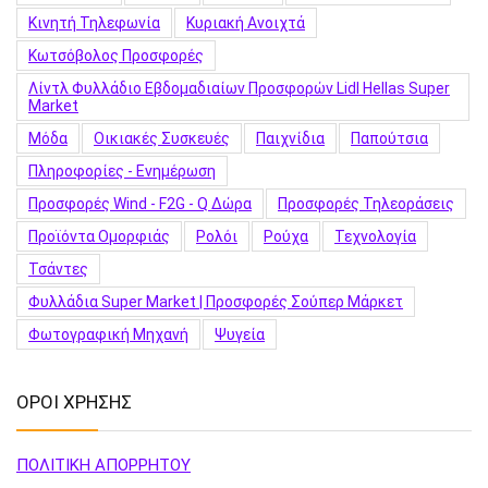
Κινητή Τηλεφωνία
Κυριακή Ανοιχτά
Κωτσόβολος Προσφορές
Λίντλ Φυλλάδιο Εβδομαδιαίων Προσφορών Lidl Hellas Super
Market
Μόδα
Οικιακές Συσκευές
Παιχνίδια
Παπούτσια
Πληροφορίες - Ενημέρωση
Προσφορές Wind - F2G - Q Δώρα
Προσφορές Τηλεοράσεις
Προϊόντα Ομορφιάς
Ρολόι
Ρούχα
Τεχνολογία
Τσάντες
Φυλλάδια Super Market | Προσφορές Σούπερ Μάρκετ
Φωτογραφική Μηχανή
Ψυγεία
ΟΡΟΙ ΧΡΗΣΗΣ
ΠΟΛΙΤΙΚΗ ΑΠΟΡΡΗΤΟΥ