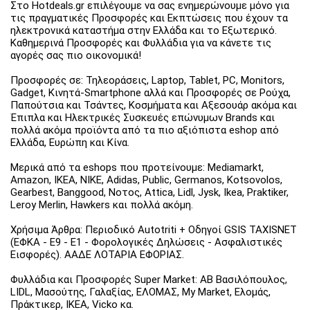
Στο Hotdeals.gr επιλέγουμε να σας ενημερώνουμε μόνο για
τις πραγματικές Προσφορές και Εκπτώσεις που έχουν τα
ηλεκτρονικά καταστήμα στην Ελλάδα και το Εξωτερικό.
Καθημερινά Προσφορές και Φυλλάδια για να κάνετε τις
αγορές σας πιο οικονομικά!
Προσφορές σε: Τηλεοράσεις, Laptop, Tablet, PC, Monitors,
Gadget, Κινητά-Smartphone αλλά και Προσφορές σε Ρούχα,
Παπούτσια και Τσάντες, Κοσμήματα και Αξεσουάρ ακόμα και
Έπιπλα και Ηλεκτρικές Συσκευές επώνυμων Brands και
πολλά ακόμα προϊόντα από τα πιο αξιόπιστα eshop από
Ελλάδα, Ευρώπη και Κίνα.
Μερικά από τα eshops που προτείνουμε: Mediamarkt,
Amazon, IKEA, NIKE, Adidas, Public, Germanos, Kotsovolos,
Gearbest, Banggood, Νοτος, Attica, Lidl, Jysk, Ikea, Praktiker,
Leroy Merlin, Hawkers και πολλά ακόμη.
Χρήσιμα Άρθρα: Περιοδικό Autotriti + Οδηγοί GSIS TAXISNET
(ΕΦΚΑ - Ε9 - Ε1 - Φορολογικές Δηλώσεις - Ασφαλιστικές
Εισφορές). ΑΑΔΕ ΛΟΤΑΡΙΑ ΕΦΟΡΙΑΣ.
Φυλλάδια και Προσφορές Super Market: ΑΒ Βασιλόπουλος,
LIDL, Μασούτης, Γαλαξίας, ΕΛΟΜΑΣ, My Market, Ελομάς,
Πράκτικερ, ΙΚΕΑ, Vicko κα.