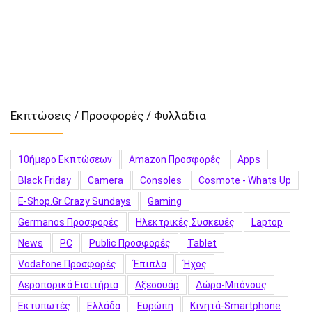
Εκπτώσεις / Προσφορές / Φυλλάδια
10ήμερο Εκπτώσεων
Amazon Προσφορές
Apps
Black Friday
Camera
Consoles
Cosmote - Whats Up
E-Shop.gr Crazy Sundays
Gaming
Germanos Προσφορές
Hλεκτρικές Συσκευές
Laptop
News
PC
Public Προσφορές
Tablet
Vodafone Προσφορές
Έπιπλα
Ήχος
Αεροπορικά Εισιτήρια
Αξεσουάρ
Δώρα-Μπόνους
Εκτυπωτές
Ελλάδα
Ευρώπη
Κινητά-Smartphone