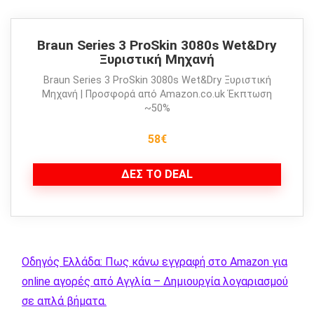
Braun Series 3 ProSkin 3080s Wet&Dry
Ξυριστική Μηχανή
Braun Series 3 ProSkin 3080s Wet&Dry Ξυριστική
Μηχανή | Προσφορά από Amazon.co.uk Έκπτωση
~50%
58€
ΔΕΣ ΤΟ DEAL
Οδηγός Ελλάδα: Πως κάνω εγγραφή στο Amazon για
online αγορές από Αγγλία – Δημιουργία λογαριασμού
σε απλά βήματα.