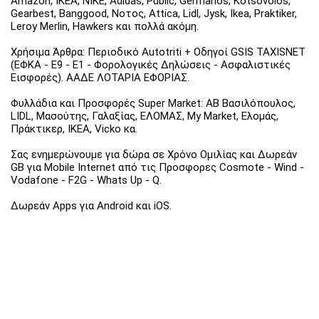
Amazon, IKEA, NIKE, Adidas, Public, Germanos, Kotsovolos,
Gearbest, Banggood, Νοτος, Attica, Lidl, Jysk, Ikea, Praktiker,
Leroy Merlin, Hawkers και πολλά ακόμη.
Χρήσιμα Άρθρα: Περιοδικό Autotriti + Οδηγοί GSIS TAXISNET
(ΕΦΚΑ - Ε9 - Ε1 - Φορολογικές Δηλώσεις - Ασφαλιστικές
Εισφορές). ΑΑΔΕ ΛΟΤΑΡΙΑ ΕΦΟΡΙΑΣ.
Φυλλάδια και Προσφορές Super Market: ΑΒ Βασιλόπουλος,
LIDL, Μασούτης, Γαλαξίας, ΕΛΟΜΑΣ, My Market, Ελομάς,
Πράκτικερ, ΙΚΕΑ, Vicko κα.
Σας ενημερώνουμε για δώρα σε Χρόνο Ομιλίας και Δωρεάν
GB για Mobile Internet από τις Προσφορες Cosmote - Wind -
Vodafone - F2G - Whats Up - Q.
Δωρεάν Apps για Android και iOS.