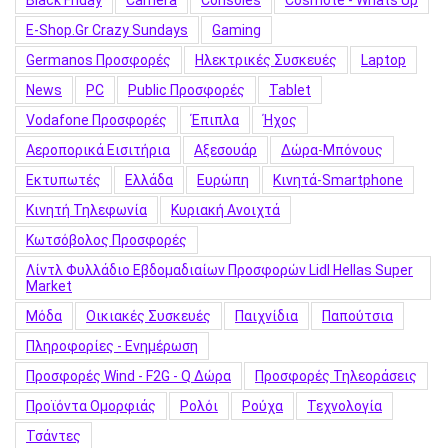
Black Friday
Camera
Consoles
Cosmote - Whats Up
E-Shop.gr Crazy Sundays
Gaming
Germanos Προσφορές
Hλεκτρικές Συσκευές
Laptop
News
PC
Public Προσφορές
Tablet
Vodafone Προσφορές
Έπιπλα
Ήχος
Αεροπορικά Εισιτήρια
Αξεσουάρ
Δώρα-Μπόνους
Εκτυπωτές
Ελλάδα
Ευρώπη
Κινητά-Smartphone
Κινητή Τηλεφωνία
Κυριακή Ανοιχτά
Κωτσόβολος Προσφορές
Λίντλ Φυλλάδιο Εβδομαδιαίων Προσφορών Lidl Hellas Super
Market
Μόδα
Οικιακές Συσκευές
Παιχνίδια
Παπούτσια
Πληροφορίες - Ενημέρωση
Προσφορές Wind - F2G - Q Δώρα
Προσφορές Τηλεοράσεις
Προϊόντα Ομορφιάς
Ρολόι
Ρούχα
Τεχνολογία
Τσάντες