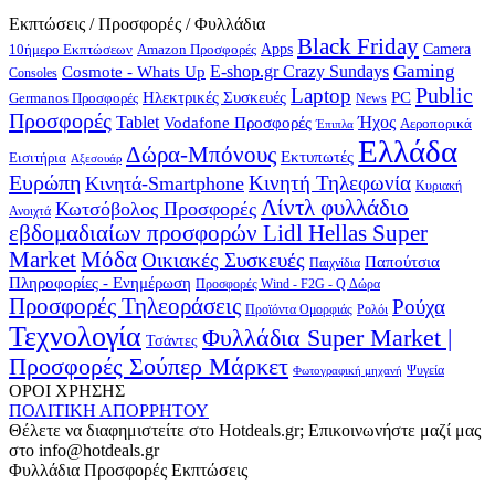
Εκπτώσεις / Προσφορές / Φυλλάδια
Black Friday
10ήμερο Εκπτώσεων
Apps
Camera
Amazon Προσφορές
Gaming
E-shop.gr Crazy Sundays
Cosmote - Whats Up
Consoles
Public
Laptop
Hλεκτρικές Συσκευές
PC
Germanos Προσφορές
News
Προσφορές
Ήχος
Tablet
Vodafone Προσφορές
Αεροπορικά
Έπιπλα
Ελλάδα
Δώρα-Μπόνους
Εκτυπωτές
Εισιτήρια
Αξεσουάρ
Ευρώπη
Κινητή Τηλεφωνία
Κινητά-Smartphone
Κυριακή
Λίντλ φυλλάδιο
Κωτσόβολος Προσφορές
Ανοιχτά
εβδομαδιαίων προσφορών Lidl Hellas Super
Μόδα
Market
Οικιακές Συσκευές
Παπούτσια
Παιχνίδια
Πληροφορίες - Ενημέρωση
Προσφορές Wind - F2G - Q Δώρα
Προσφορές Τηλεοράσεις
Ρούχα
Προϊόντα Ομορφιάς
Ρολόι
Τεχνολογία
Φυλλάδια Super Market |
Τσάντες
Προσφορές Σούπερ Μάρκετ
Φωτογραφική μηχανή
Ψυγεία
ΟΡΟΙ ΧΡΗΣΗΣ
ΠΟΛΙΤΙΚΗ ΑΠΟΡΡΗΤΟΥ
Θέλετε να διαφημιστείτε στο Hotdeals.gr; Επικοινωνήστε μαζί μας
στο info@hotdeals.gr
Φυλλάδια Προσφορές Εκπτώσεις