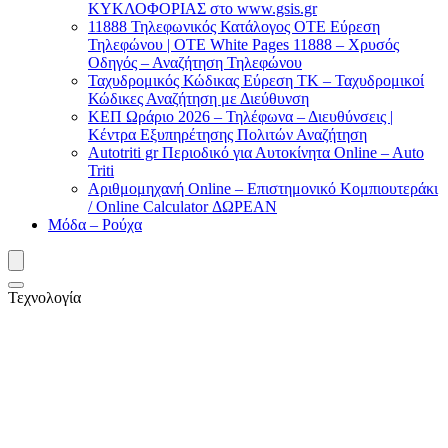
ΚΥΚΛΟΦΟΡΙΑΣ στο www.gsis.gr
11888 Τηλεφωνικός Κατάλογος ΟΤΕ Εύρεση
Τηλεφώνου | OTE White Pages 11888 – Χρυσός
Οδηγός – Αναζήτηση Τηλεφώνου
Ταχυδρομικός Κώδικας Εύρεση ΤΚ – Ταχυδρομικοί
Κώδικες Αναζήτηση με Διεύθυνση
ΚΕΠ Ωράριο 2026 – Τηλέφωνα – Διευθύνσεις |
Κέντρα Εξυπηρέτησης Πολιτών Αναζήτηση
Autotriti gr Περιοδικό για Αυτοκίνητα Online – Auto
Triti
Αριθμομηχανή Online – Επιστημονικό Κομπιουτεράκι
/ Online Calculator ΔΩΡΕΑΝ
Μόδα – Ρούχα
Τεχνολογία