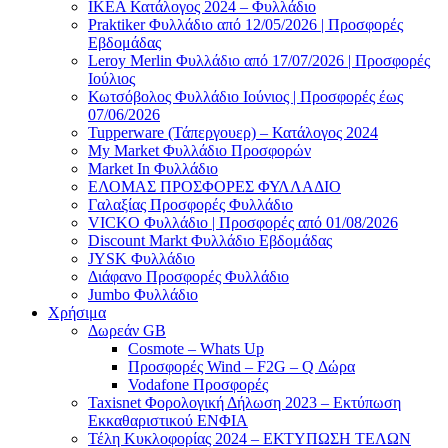
ΙΚΕΑ Κατάλογος 2024 – Φυλλάδιο
Praktiker Φυλλάδιο από 12/05/2026 | Προσφορές
Εβδομάδας
Leroy Merlin Φυλλάδιο από 17/07/2026 | Προσφορές
Ιούλιος
Κωτσόβολος Φυλλάδιο Ιούνιος | Προσφορές έως
07/06/2026
Tupperware (Τάπεργουερ) – Κατάλογος 2024
My Market Φυλλάδιο Προσφορών
Market In Φυλλάδιο
ΕΛΟΜΑΣ ΠΡΟΣΦΟΡΕΣ ΦΥΛΛΑΔΙΟ
Γαλαξίας Προσφορές Φυλλάδιο
VICKO Φυλλάδιο | Προσφορές από 01/08/2026
Discount Markt Φυλλάδιο Εβδομάδας
JYSK Φυλλάδιο
Διάφανο Προσφορές Φυλλάδιο
Jumbo Φυλλάδιο
Χρήσιμα
Δωρεάν GB
Cosmote – Whats Up
Προσφορές Wind – F2G – Q Δώρα
Vodafone Προσφορές
Taxisnet Φορολογική Δήλωση 2023 – Εκτύπωση
Εκκαθαριστικού EΝΦΙΑ
Τέλη Kυκλοφορίας 2024 – ΕΚΤΥΠΩΣΗ ΤΕΛΩΝ