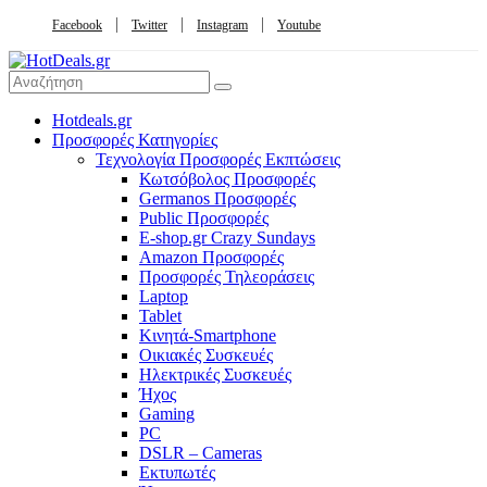
Facebook
Twitter
Instagram
Youtube
Hotdeals.gr
Προσφορές Κατηγορίες
Τεχνολογία Προσφορές Εκπτώσεις
Κωτσόβολος Προσφορές
Germanos Προσφορές
Public Προσφορές
E-shop.gr Crazy Sundays
Amazon Προσφορές
Προσφορές Τηλεοράσεις
Laptop
Tablet
Κινητά-Smartphone
Οικιακές Συσκευές
Hλεκτρικές Συσκευές
Ήχος
Gaming
PC
DSLR – Cameras
Εκτυπωτές