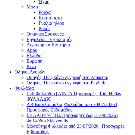
Ήχος
Μόδα
Ρούχα
Κοσμήματα
Γυαλιά ηλίου
Ρολόι
Οικιακές Συσκευές
Εργαλεία – Εξοπλισμός
Αεροπορικά Εισιτήρια
Apps
Ελλάδα
Ευρώπη
Κίνα
Οδηγοί Αγορών
Οδηγός: Πως κάνω εγγραφή στο Amazon;
Οδηγός: Πως κάνω εγγραφή στο PayPal;
Φυλλάδια
Lidl Φυλλάδιο | ΛΙΝΤΛ Προσφορές | Lidl Hellas
ΦΥΛΛΑΔΙΟ
AB Βασιλόπουλος Φυλλάδιο από 30/07/2026 |
Προσφορές Εβδομάδας
ΣΚΛΑΒΕΝΙΤΗΣ Προσφορές έως 31/08/2026 |
Φυλλάδιο Sklavenitis
Μασούτης Φυλλάδιο από 23/07/2026 | Προσφορές
Εβδομάδας