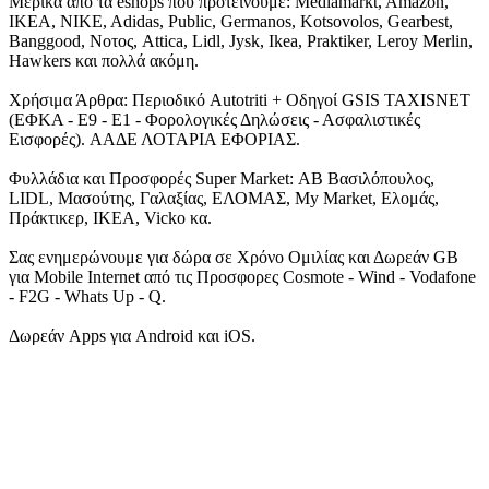
Μερικά από τα eshops που προτείνουμε: Mediamarkt, Amazon,
IKEA, NIKE, Adidas, Public, Germanos, Kotsovolos, Gearbest,
Banggood, Νοτος, Attica, Lidl, Jysk, Ikea, Praktiker, Leroy Merlin,
Hawkers και πολλά ακόμη.
Χρήσιμα Άρθρα: Περιοδικό Autotriti + Οδηγοί GSIS TAXISNET
(ΕΦΚΑ - Ε9 - Ε1 - Φορολογικές Δηλώσεις - Ασφαλιστικές
Εισφορές). ΑΑΔΕ ΛΟΤΑΡΙΑ ΕΦΟΡΙΑΣ.
Φυλλάδια και Προσφορές Super Market: ΑΒ Βασιλόπουλος,
LIDL, Μασούτης, Γαλαξίας, ΕΛΟΜΑΣ, My Market, Ελομάς,
Πράκτικερ, ΙΚΕΑ, Vicko κα.
Σας ενημερώνουμε για δώρα σε Χρόνο Ομιλίας και Δωρεάν GB
για Mobile Internet από τις Προσφορες Cosmote - Wind - Vodafone
- F2G - Whats Up - Q.
Δωρεάν Apps για Android και iOS.