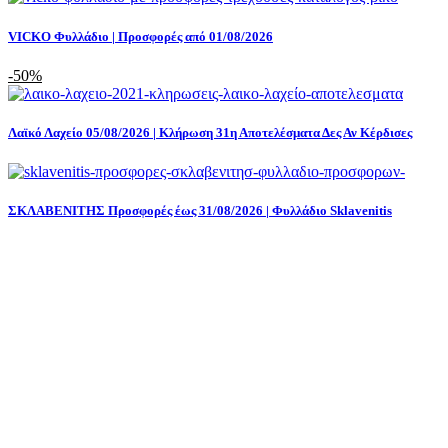
VICKO Φυλλάδιο | Προσφορές από 01/08/2026
-50%
Λαϊκό Λαχείο 05/08/2026 | Κλήρωση 31η Αποτελέσματα Δες Αν Κέρδισες
ΣΚΛΑΒΕΝΙΤΗΣ Προσφορές έως 31/08/2026 | Φυλλάδιο Sklavenitis