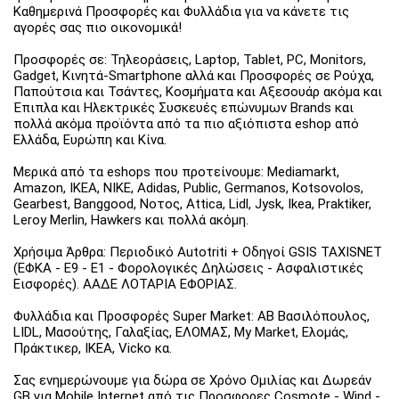
Καθημερινά Προσφορές και Φυλλάδια για να κάνετε τις
αγορές σας πιο οικονομικά!
Προσφορές σε: Τηλεοράσεις, Laptop, Tablet, PC, Monitors,
Gadget, Κινητά-Smartphone αλλά και Προσφορές σε Ρούχα,
Παπούτσια και Τσάντες, Κοσμήματα και Αξεσουάρ ακόμα και
Έπιπλα και Ηλεκτρικές Συσκευές επώνυμων Brands και
πολλά ακόμα προϊόντα από τα πιο αξιόπιστα eshop από
Ελλάδα, Ευρώπη και Κίνα.
Μερικά από τα eshops που προτείνουμε: Mediamarkt,
Amazon, IKEA, NIKE, Adidas, Public, Germanos, Kotsovolos,
Gearbest, Banggood, Νοτος, Attica, Lidl, Jysk, Ikea, Praktiker,
Leroy Merlin, Hawkers και πολλά ακόμη.
Χρήσιμα Άρθρα: Περιοδικό Autotriti + Οδηγοί GSIS TAXISNET
(ΕΦΚΑ - Ε9 - Ε1 - Φορολογικές Δηλώσεις - Ασφαλιστικές
Εισφορές). ΑΑΔΕ ΛΟΤΑΡΙΑ ΕΦΟΡΙΑΣ.
Φυλλάδια και Προσφορές Super Market: ΑΒ Βασιλόπουλος,
LIDL, Μασούτης, Γαλαξίας, ΕΛΟΜΑΣ, My Market, Ελομάς,
Πράκτικερ, ΙΚΕΑ, Vicko κα.
Σας ενημερώνουμε για δώρα σε Χρόνο Ομιλίας και Δωρεάν
GB για Mobile Internet από τις Προσφορες Cosmote - Wind -