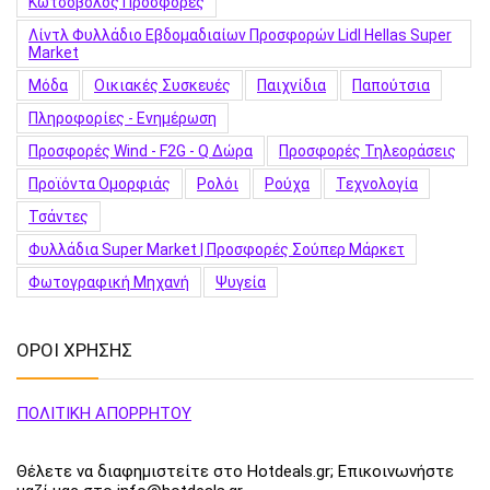
Κωτσόβολος Προσφορές
Λίντλ Φυλλάδιο Εβδομαδιαίων Προσφορών Lidl Hellas Super
Market
Μόδα
Οικιακές Συσκευές
Παιχνίδια
Παπούτσια
Πληροφορίες - Ενημέρωση
Προσφορές Wind - F2G - Q Δώρα
Προσφορές Τηλεοράσεις
Προϊόντα Ομορφιάς
Ρολόι
Ρούχα
Τεχνολογία
Τσάντες
Φυλλάδια Super Market | Προσφορές Σούπερ Μάρκετ
Φωτογραφική Μηχανή
Ψυγεία
ΟΡΟΙ ΧΡΗΣΗΣ
ΠΟΛΙΤΙΚΗ ΑΠΟΡΡΗΤΟΥ
Θέλετε να διαφημιστείτε στο Hotdeals.gr; Επικοινωνήστε