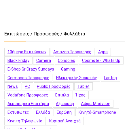
Εκπτώσεις / Προσφορές / Φυλλάδια
10ήμερο Εκπτώσεων
Amazon Προσφορές
Apps
Black Friday
Camera
Consoles
Cosmote - Whats Up
E-Shop.gr Crazy Sundays
Gaming
Germanos Προσφορές
Hλεκτρικές Συσκευές
Laptop
News
PC
Public Προσφορές
Tablet
Vodafone Προσφορές
Έπιπλα
Ήχος
Αεροπορικά Εισιτήρια
Αξεσουάρ
Δώρα-Μπόνους
Εκτυπωτές
Ελλάδα
Ευρώπη
Κινητά-Smartphone
Κινητή Τηλεφωνία
Κυριακή Ανοιχτά