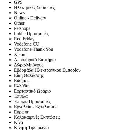
GPS
Hλεκτρικές Συσκευές
News
Online - Delivery
Other
Petshops
Public Προσφορές
Red Friday
Vodafone CU
Vodafone Thank You
Xiaomi
Αεροπορικά Εισιτήρια
Δώρα-Μπόνους
Εβδομάδα Ηλεκτρονικού Εμπορίου
Είδη Θαλάσσης
Ειδήσεις
Ελλάδα
Εορταστικό Ωράριο
Έπιπλα
Έπιπλα Προσφορές
Εργαλεία - Εξοπλισμός
Ευρώπη
Καλοκαιρινές Εκπτώσεις
Κίνα
Κινητή Τηλεφωνία