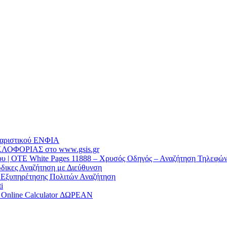
θαριστικού EΝΦΙΑ
ΛΟΦΟΡΙΑΣ στο www.gsis.gr
 | OTE White Pages 11888 – Χρυσός Οδηγός – Αναζήτηση Τηλεφώ
δικες Αναζήτηση με Διεύθυνση
α Εξυπηρέτησης Πολιτών Αναζήτηση
i
/ Online Calculator ΔΩΡΕΑΝ