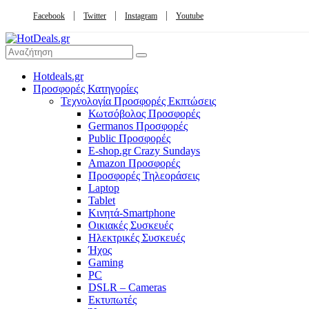
Facebook
Twitter
Instagram
Youtube
Hotdeals.gr
Προσφορές Κατηγορίες
Τεχνολογία Προσφορές Εκπτώσεις
Κωτσόβολος Προσφορές
Germanos Προσφορές
Public Προσφορές
E-shop.gr Crazy Sundays
Amazon Προσφορές
Προσφορές Τηλεοράσεις
Laptop
Tablet
Κινητά-Smartphone
Οικιακές Συσκευές
Hλεκτρικές Συσκευές
Ήχος
Gaming
PC
DSLR – Cameras
Εκτυπωτές