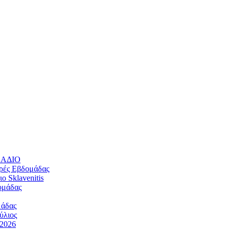
ΛΛΑΔΙΟ
ρές Εβδομάδας
 Sklavenitis
ομάδας
μάδας
ύλιος
/2026