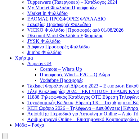
Tupperware (Τάπεργουερ) – Κατάλογος 2024
My Market Φυλλάδιο Προσφορών
Market In Φυλλάδιο
ΕΛΟΜΑΣ ΠΡΟΣΦΟΡΕΣ ΦΥΛΛΑΔΙΟ
Γαλαξίας Προσφορές Φυλλάδιο
VICKO Φυλλάδιο | Προσφορές από 01/08/2026
Discount Markt Φυλλάδιο Εβδομάδας
JYSK Φυλλάδιο
Διάφανο Προσφορές Φυλλάδιο
Jumbo Φυλλάδιο
Χρήσιμα
Δωρεάν GB
Cosmote – Whats Up
Προσφορές Wind – F2G – Q Δώρα
Vodafone Προσφορές
Taxisnet Φορολογική Δήλωση 2023 – Εκτύπωση Εκκα
Τέλη Kυκλοφορίας 2024 – ΕΚΤΥΠΩΣΗ ΤΕΛΩΝ ΚΥΚ
11888 Τηλεφωνικός Κατάλογος ΟΤΕ Εύρεση Τηλεφώνου
Ταχυδρομικός Κώδικας Εύρεση ΤΚ – Ταχυδρομικοί Κώ
ΚΕΠ Ωράριο 2026 – Τηλέφωνα – Διευθύνσεις | Κέντρ
Autotriti gr Περιοδικό για Αυτοκίνητα Online – Auto Trit
Αριθμομηχανή Online – Επιστημονικό Κομπιουτεράκι 
Μόδα – Ρούχα