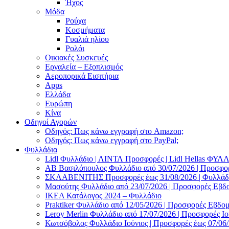
Ήχος
Μόδα
Ρούχα
Κοσμήματα
Γυαλιά ηλίου
Ρολόι
Οικιακές Συσκευές
Εργαλεία – Εξοπλισμός
Αεροπορικά Εισιτήρια
Apps
Ελλάδα
Ευρώπη
Κίνα
Οδηγοί Αγορών
Οδηγός: Πως κάνω εγγραφή στο Amazon;
Οδηγός: Πως κάνω εγγραφή στο PayPal;
Φυλλάδια
Lidl Φυλλάδιο | ΛΙΝΤΛ Προσφορές | Lidl Hellas ΦΥ
AB Βασιλόπουλος Φυλλάδιο από 30/07/2026 | Προσφο
ΣΚΛΑΒΕΝΙΤΗΣ Προσφορές έως 31/08/2026 | Φυλλάδιο
Μασούτης Φυλλάδιο από 23/07/2026 | Προσφορές Εβδ
ΙΚΕΑ Κατάλογος 2024 – Φυλλάδιο
Praktiker Φυλλάδιο από 12/05/2026 | Προσφορές Εβδο
Leroy Merlin Φυλλάδιο από 17/07/2026 | Προσφορές Ιο
Κωτσόβολος Φυλλάδιο Ιούνιος | Προσφορές έως 07/06