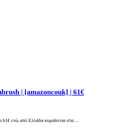
brush | [amazoncouk] | 61€
61€ ενώ από Ελλάδα κυμαίνεται στα ...