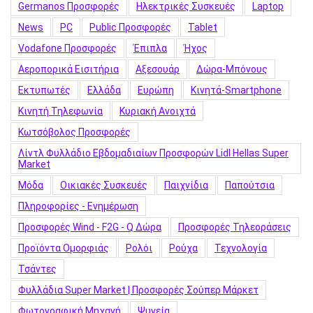
Germanos Προσφορές
Hλεκτρικές Συσκευές
Laptop
News
PC
Public Προσφορές
Tablet
Vodafone Προσφορές
Έπιπλα
Ήχος
Αεροπορικά Εισιτήρια
Αξεσουάρ
Δώρα-Μπόνους
Εκτυπωτές
Ελλάδα
Ευρώπη
Κινητά-Smartphone
Κινητή Τηλεφωνία
Κυριακή Ανοιχτά
Κωτσόβολος Προσφορές
Λίντλ Φυλλάδιο Εβδομαδιαίων Προσφορών Lidl Hellas Super
Market
Μόδα
Οικιακές Συσκευές
Παιχνίδια
Παπούτσια
Πληροφορίες - Ενημέρωση
Προσφορές Wind - F2G - Q Δώρα
Προσφορές Τηλεοράσεις
Προϊόντα Ομορφιάς
Ρολόι
Ρούχα
Τεχνολογία
Τσάντες
Φυλλάδια Super Market | Προσφορές Σούπερ Μάρκετ
Φωτογραφική Μηχανή
Ψυγεία