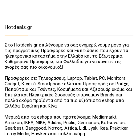
Hotdeals.gr
Στο Hotdeals.gr επιλέγουμε να σας ενημερώνουμε μόνο για
τις πραγματικές Προσφορές και Εκπτώσεις που έχουν τα
ηλεκτρονικά καταστήμα στην Ελλάδα και το Εξωτερικό.
Καθημερινά Προσφορές και Φυλλάδια για να κάνετε τις
αγορές σας πιο οικονομικά!
Προσφορές σε: Τηλεοράσεις, Laptop, Tablet, PC, Monitors,
Gadget, Κινητά-Smartphone αλλά και Προσφορές σε Ρούχα,
Παπούτσια και Τσάντες, Κοσμήματα και Αξεσουάρ ακόμα και
Έπιπλα και Ηλεκτρικές Συσκευές επώνυμων Brands και
πολλά ακόμα προϊόντα από τα πιο αξιόπιστα eshop από
Ελλάδα, Ευρώπη και Κίνα.
Μερικά από τα eshops που προτείνουμε: Mediamarkt,
Amazon, IKEA, NIKE, Adidas, Public, Germanos, Kotsovolos,
Gearbest, Banggood, Νοτος, Attica, Lidl, Jysk, Ikea, Praktiker,
Leroy Merlin, Hawkers και πολλά ακόμη.