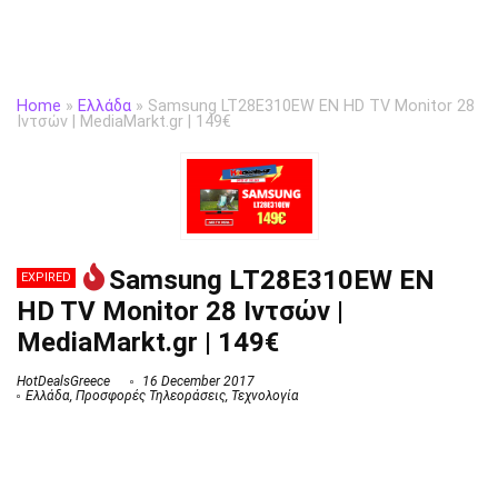
Home
»
Ελλάδα
»
Samsung LT28E310EW ΕΝ HD TV Monitor 28
Ιντσών | MediaMarkt.gr | 149€
Samsung LT28E310EW ΕΝ
EXPIRED
HD TV Monitor 28 Ιντσών |
MediaMarkt.gr | 149€
HotDealsGreece
16 December 2017
Ελλάδα
,
Προσφορές Τηλεοράσεις
,
Τεχνολογία