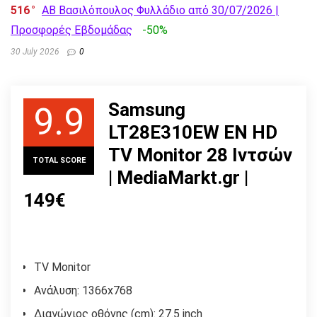
516
AB Βασιλόπουλος Φυλλάδιο από 30/07/2026 |
Προσφορές Εβδομάδας
-50%
30 July 2026
0
Samsung
9.9
LT28E310EW ΕΝ HD
TV Monitor 28 Ιντσών
TOTAL SCORE
| MediaMarkt.gr |
149€
TV Monitor
Ανάλυση: 1366x768
Διαγώνιος οθόνης (cm): 27.5 inch