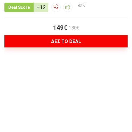
0
+12
Deal Score
149€
180€
ΔΕΣ ΤΟ DEAL