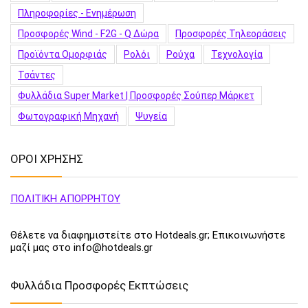
Πληροφορίες - Ενημέρωση
Προσφορές Wind - F2G - Q Δώρα
Προσφορές Τηλεοράσεις
Προϊόντα Ομορφιάς
Ρολόι
Ρούχα
Τεχνολογία
Τσάντες
Φυλλάδια Super Market | Προσφορές Σούπερ Μάρκετ
Φωτογραφική Μηχανή
Ψυγεία
ΟΡΟΙ ΧΡΗΣΗΣ
ΠΟΛΙΤΙΚΗ ΑΠΟΡΡΗΤΟΥ
Θέλετε να διαφημιστείτε στο Hotdeals.gr; Επικοινωνήστε
μαζί μας στο info@hotdeals.gr
Φυλλάδια Προσφορές Εκπτώσεις