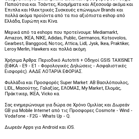
Παπούτσια και Τσάντες, Κοσμήματα και Αξεσουάρ ακόμα και
Έπιπλα και Ηλεκτρικές Συσκευές επώνυμων Brands και
πολλά ακόμα προϊόντα από τα πιο αξιόπιστα eshop από
Ελλάδα, Ευρώπη και Κίνα.
Μερικά από τα eshops που προτείνουμε: Mediamarkt,
Amazon, IKEA, NIKE, Adidas, Public, Germanos, Kotsovolos,
Gearbest, Banggood, Νοτος, Attica, Lidl, Jysk, Ikea, Praktiker,
Leroy Merlin, Hawkers και πολλά ακόμη.
Χρήσιμα Άρθρα: Περιοδικό Autotriti + Οδηγοί GSIS TAXISNET
(ΕΦΚΑ - Ε9 - Ε1 - Φορολογικές Δηλώσεις - Ασφαλιστικές
Εισφορές). ΑΑΔΕ ΛΟΤΑΡΙΑ ΕΦΟΡΙΑΣ.
Φυλλάδια και Προσφορές Super Market: ΑΒ Βασιλόπουλος,
LIDL, Μασούτης, Γαλαξίας, ΕΛΟΜΑΣ, My Market, Ελομάς,
Πράκτικερ, ΙΚΕΑ, Vicko κα.
Σας ενημερώνουμε για δώρα σε Χρόνο Ομιλίας και Δωρεάν
GB για Mobile Internet από τις Προσφορες Cosmote - Wind -
Vodafone - F2G - Whats Up - Q.
Δωρεάν Apps για Android και iOS.