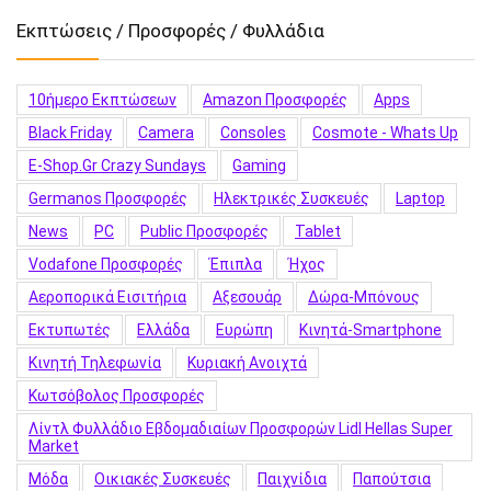
Εκπτώσεις / Προσφορές / Φυλλάδια
10ήμερο Εκπτώσεων
Amazon Προσφορές
Apps
Black Friday
Camera
Consoles
Cosmote - Whats Up
E-Shop.gr Crazy Sundays
Gaming
Germanos Προσφορές
Hλεκτρικές Συσκευές
Laptop
News
PC
Public Προσφορές
Tablet
Vodafone Προσφορές
Έπιπλα
Ήχος
Αεροπορικά Εισιτήρια
Αξεσουάρ
Δώρα-Μπόνους
Εκτυπωτές
Ελλάδα
Ευρώπη
Κινητά-Smartphone
Κινητή Τηλεφωνία
Κυριακή Ανοιχτά
Κωτσόβολος Προσφορές
Λίντλ Φυλλάδιο Εβδομαδιαίων Προσφορών Lidl Hellas Super
Market
Μόδα
Οικιακές Συσκευές
Παιχνίδια
Παπούτσια