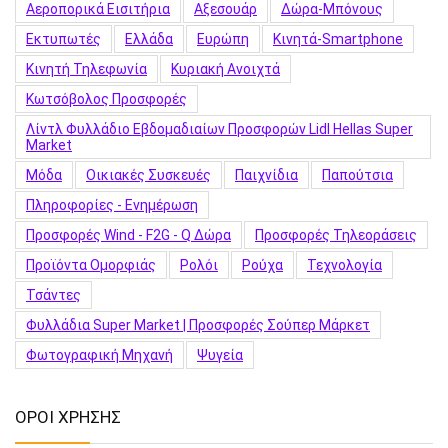
Αεροπορικά Εισιτήρια
Αξεσουάρ
Δώρα-Μπόνους
Εκτυπωτές
Ελλάδα
Ευρώπη
Κινητά-Smartphone
Κινητή Τηλεφωνία
Κυριακή Ανοιχτά
Κωτσόβολος Προσφορές
Λίντλ Φυλλάδιο Εβδομαδιαίων Προσφορών Lidl Hellas Super
Market
Μόδα
Οικιακές Συσκευές
Παιχνίδια
Παπούτσια
Πληροφορίες - Ενημέρωση
Προσφορές Wind - F2G - Q Δώρα
Προσφορές Τηλεοράσεις
Προϊόντα Ομορφιάς
Ρολόι
Ρούχα
Τεχνολογία
Τσάντες
Φυλλάδια Super Market | Προσφορές Σούπερ Μάρκετ
Φωτογραφική Μηχανή
Ψυγεία
ΟΡΟΙ ΧΡΗΣΗΣ