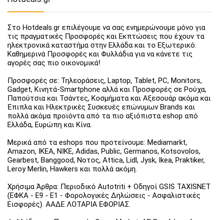
Στο Hotdeals.gr επιλέγουμε να σας ενημερώνουμε μόνο για
τις πραγματικές Προσφορές και Εκπτώσεις που έχουν τα
ηλεκτρονικά καταστήμα στην Ελλάδα και το Εξωτερικό.
Καθημερινά Προσφορές και Φυλλάδια για να κάνετε τις
αγορές σας πιο οικονομικά!
Προσφορές σε: Τηλεοράσεις, Laptop, Tablet, PC, Monitors,
Gadget, Κινητά-Smartphone αλλά και Προσφορές σε Ρούχα,
Παπούτσια και Τσάντες, Κοσμήματα και Αξεσουάρ ακόμα και
Έπιπλα και Ηλεκτρικές Συσκευές επώνυμων Brands και
πολλά ακόμα προϊόντα από τα πιο αξιόπιστα eshop από
Ελλάδα, Ευρώπη και Κίνα.
Μερικά από τα eshops που προτείνουμε: Mediamarkt,
Amazon, IKEA, NIKE, Adidas, Public, Germanos, Kotsovolos,
Gearbest, Banggood, Νοτος, Attica, Lidl, Jysk, Ikea, Praktiker,
Leroy Merlin, Hawkers και πολλά ακόμη.
Χρήσιμα Άρθρα: Περιοδικό Autotriti + Οδηγοί GSIS TAXISNET
(ΕΦΚΑ - Ε9 - Ε1 - Φορολογικές Δηλώσεις - Ασφαλιστικές
Εισφορές). ΑΑΔΕ ΛΟΤΑΡΙΑ ΕΦΟΡΙΑΣ.