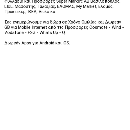
Φυλλάδια και Προσφορές Super Market: ΑΒ Βασιλόπουλος,
LIDL, Μασούτης, Γαλαξίας, ΕΛΟΜΑΣ, My Market, Ελομάς,
Πράκτικερ, ΙΚΕΑ, Vicko κα.
Σας ενημερώνουμε για δώρα σε Χρόνο Ομιλίας και Δωρεάν
GB για Mobile Internet από τις Προσφορες Cosmote - Wind -
Vodafone - F2G - Whats Up - Q.
Δωρεάν Apps για Android και iOS.