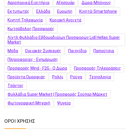
Αεροπορικά Εισιτήρια
Αξεσουάρ
Δώρα-Μπόνους
Εκτυπωτές
Ελλάδα
Ευρώπη
Κινητά-Smartphone
Κινητή Τηλεφωνία
Κυριακή Ανοιχτά
Κωτσόβολος Προσφορές
Λίντλ Φυλλάδιο Εβδομαδιαίων Προσφορών Lidl Hellas Super
Market
Μόδα
Οικιακές Συσκευές
Παιχνίδια
Παπούτσια
Πληροφορίες - Ενημέρωση
Προσφορές Wind - F2G - Q Δώρα
Προσφορές Τηλεοράσεις
Προϊόντα Ομορφιάς
Ρολόι
Ρούχα
Τεχνολογία
Τσάντες
Φυλλάδια Super Market | Προσφορές Σούπερ Μάρκετ
Φωτογραφική Μηχανή
Ψυγεία
ΟΡΟΙ ΧΡΗΣΗΣ