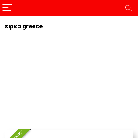
εφκα greece