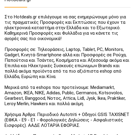
Στο Hotdeals.gr επιλέγουμε να σας ενημερώνουμε μόνο για
τις πραγματικές Προσφορές και Εκπτώσεις που έχουν τα
ηλεκτρονικά καταστήμα στην Ελλάδα και το Εξωτερικό.
Καθημερινά Προσφορές και Φυλλάδια για να κάνετε τις
αγορές σας πιο οικονομικά!
Προσφορές σε: Τηλεοράσεις, Laptop, Tablet, PC, Monitors,
Gadget, Κινητά-Smartphone αλλά και Προσφορές σε Ρούχα,
Παπούτσια και Τσάντες, Κοσμήματα και Αξεσουάρ ακόμα και
Έπιπλα και Ηλεκτρικές Συσκευές επώνυμων Brands και
πολλά ακόμα προϊόντα από τα πιο αξιόπιστα eshop από
Ελλάδα, Ευρώπη και Κίνα.
Μερικά από τα eshops που προτείνουμε: Mediamarkt,
Amazon, IKEA, NIKE, Adidas, Public, Germanos, Kotsovolos,
Gearbest, Banggood, Νοτος, Attica, Lidl, Jysk, Ikea, Praktiker,
Leroy Merlin, Hawkers και πολλά ακόμη.
Χρήσιμα Άρθρα: Περιοδικό Autotriti + Οδηγοί GSIS TAXISNET
(ΕΦΚΑ - Ε9 - Ε1 - Φορολογικές Δηλώσεις - Ασφαλιστικές
Εισφορές). ΑΑΔΕ ΛΟΤΑΡΙΑ ΕΦΟΡΙΑΣ.