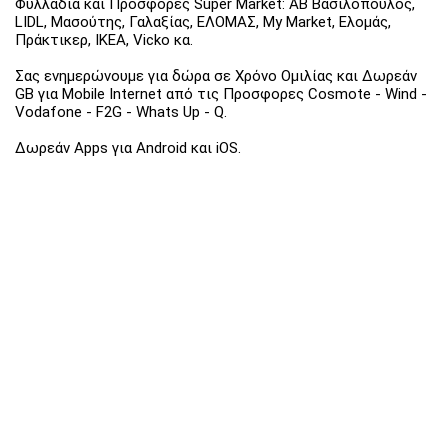
Φυλλάδια και Προσφορές Super Market: ΑΒ Βασιλόπουλος,
LIDL, Μασούτης, Γαλαξίας, ΕΛΟΜΑΣ, My Market, Ελομάς,
Πράκτικερ, ΙΚΕΑ, Vicko κα.
Σας ενημερώνουμε για δώρα σε Χρόνο Ομιλίας και Δωρεάν
GB για Mobile Internet από τις Προσφορες Cosmote - Wind -
Vodafone - F2G - Whats Up - Q.
Δωρεάν Apps για Android και iOS.