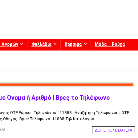
ί Αγορών
Φυλλάδια
Χρήσιμα
Μόδα – Ρούχα
με Όνομα ή Αριθμό | Βρες το Τηλέφωνο
γος ΟΤΕ Εύρεση Τηλεφώνου - 11888 | Αναζήτηση Τηλεφώνου | OTE
ς Οδηγός. Βρες Τηλέφωνο. 11888 Τηλ Καταλογοσ ...
ΔΕΙΤΕ ΠΕΡΙΣΣΟΤΕΡΑ
026