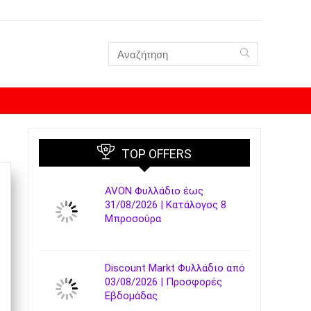
TOP OFFERS
AVON Φυλλάδιο έως
31/08/2026 | Κατάλογος 8
Μπροσούρα
Discount Markt Φυλλάδιο από
03/08/2026 | Προσφορές
Εβδομάδας