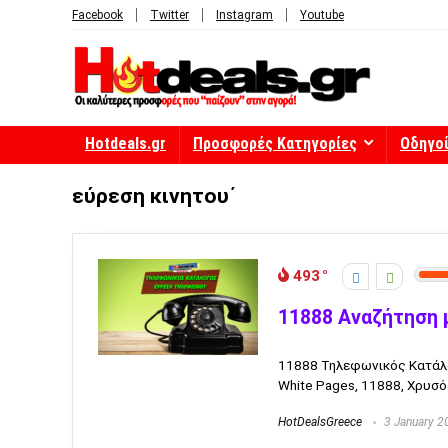
Facebook
Twitter
Instagram
Youtube
Hotdeals.gr
Προσφορές Κατηγορίες
Οδηγο
εύρεση κινητου΄
493
11888 Αναζήτηση 
11888 Τηλεφωνικός Κατάλο
White Pages, 11888, Χρυσό
HotDealsGreece
3 January 2