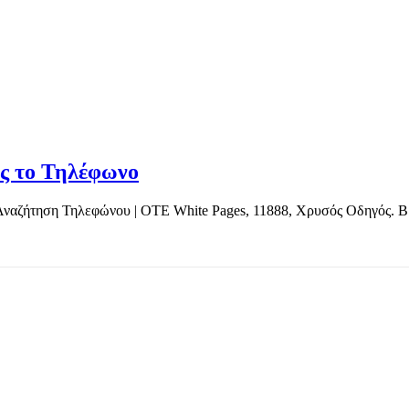
ες το Τηλέφωνο
ναζήτηση Τηλεφώνου | OTE White Pages, 11888, Χρυσός Οδηγός. Βρ
TOP OFFERS