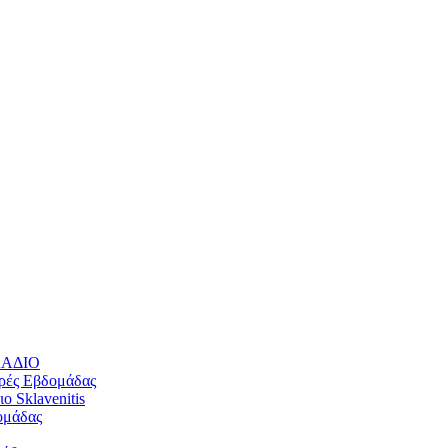
ΛΛΑΔΙΟ
ρές Εβδομάδας
 Sklavenitis
ομάδας