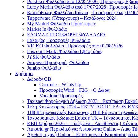
Praktiker Φυλλάδιο από 12/05/2026 | Προσφορές Εβδο
Leroy Merlin Φυλλάδιο από 17/07/2026 | Προσφορές Ιο
Κωτσόβολος Φυλλάδιο Ιούνιος | Προσφορές έως 07/06
Tupperware (Τάπεργουερ) – Κατάλογος 2024
My Market Φυλλάδιο Προσφορών
Market In Φυλλάδιο
ΕΛΟΜΑΣ ΠΡΟΣΦΟΡΕΣ ΦΥΛΛΑΔΙΟ
Γαλαξίας Προσφορές Φυλλάδιο
VICKO Φυλλάδιο | Προσφορές από 01/08/2026
Discount Markt Φυλλάδιο Εβδομάδας
JYSK Φυλλάδιο
Διάφανο Προσφορές Φυλλάδιο
Jumbo Φυλλάδιο
Χρήσιμα
Δωρεάν GB
Cosmote – Whats Up
Προσφορές Wind – F2G – Q Δώρα
Vodafone Προσφορές
Taxisnet Φορολογική Δήλωση 2023 – Εκτύπωση Εκκα
Τέλη Kυκλοφορίας 2024 – ΕΚΤΥΠΩΣΗ ΤΕΛΩΝ ΚΥΚ
11888 Τηλεφωνικός Κατάλογος ΟΤΕ Εύρεση Τηλεφώνου
Ταχυδρομικός Κώδικας Εύρεση ΤΚ – Ταχυδρομικοί Κώ
ΚΕΠ Ωράριο 2026 – Τηλέφωνα – Διευθύνσεις | Κέντρ
Autotriti gr Περιοδικό για Αυτοκίνητα Online – Auto Trit
Αριθμομηχανή Online – Επιστημονικό Κομπιουτεράκι 