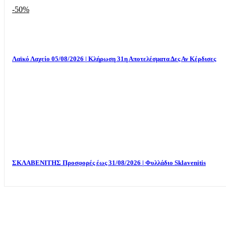
-50%
Λαϊκό Λαχείο 05/08/2026 | Κλήρωση 31η Αποτελέσματα Δες Αν Κέρδισες
ΣΚΛΑΒΕΝΙΤΗΣ Προσφορές έως 31/08/2026 | Φυλλάδιο Sklavenitis