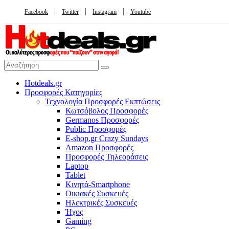
Facebook
Twitter
Instagram
Youtube
Hotdeals.gr
Προσφορές Κατηγορίες
Τεχνολογία Προσφορές Εκπτώσεις
Κωτσόβολος Προσφορές
Germanos Προσφορές
Public Προσφορές
E-shop.gr Crazy Sundays
Amazon Προσφορές
Προσφορές Τηλεοράσεις
Laptop
Tablet
Κινητά-Smartphone
Οικιακές Συσκευές
Hλεκτρικές Συσκευές
Ήχος
Gaming