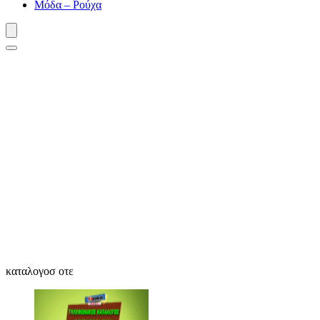
Μόδα – Ρούχα
καταλογοσ οτε