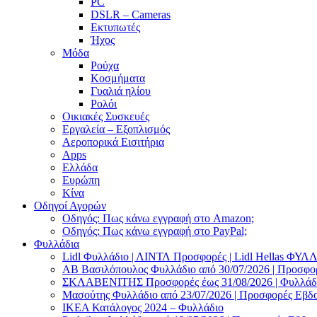
PC
DSLR – Cameras
Εκτυπωτές
Ήχος
Μόδα
Ρούχα
Κοσμήματα
Γυαλιά ηλίου
Ρολόι
Οικιακές Συσκευές
Εργαλεία – Εξοπλισμός
Αεροπορικά Εισιτήρια
Apps
Ελλάδα
Ευρώπη
Κίνα
Οδηγοί Αγορών
Οδηγός: Πως κάνω εγγραφή στο Amazon;
Οδηγός: Πως κάνω εγγραφή στο PayPal;
Φυλλάδια
Lidl Φυλλάδιο | ΛΙΝΤΛ Προσφορές | Lidl Hellas ΦΥ
AB Βασιλόπουλος Φυλλάδιο από 30/07/2026 | Προσφο
ΣΚΛΑΒΕΝΙΤΗΣ Προσφορές έως 31/08/2026 | Φυλλάδιο
Μασούτης Φυλλάδιο από 23/07/2026 | Προσφορές Εβδ
ΙΚΕΑ Κατάλογος 2024 – Φυλλάδιο