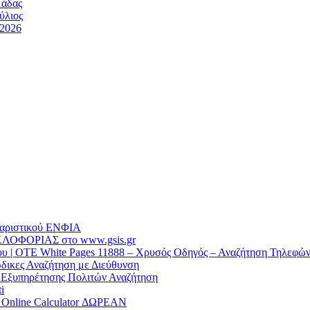
μάδας
ύλιος
/2026
θαριστικού EΝΦΙΑ
ΛΟΦΟΡΙΑΣ στο www.gsis.gr
 | OTE White Pages 11888 – Χρυσός Οδηγός – Αναζήτηση Τηλεφώ
δικες Αναζήτηση με Διεύθυνση
α Εξυπηρέτησης Πολιτών Αναζήτηση
i
/ Online Calculator ΔΩΡΕΑΝ