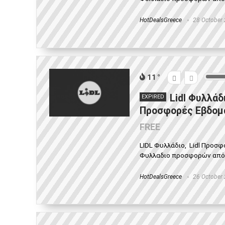
HotDealsGreece
28 October
11
Lidl Φυλλάδ
EXPIRED
Προσφορές Εβδομά
FREE
LIDL Φυλλάδιο, Lidl Προσ
Φυλλαδιο προσφορών από 22
HotDealsGreece
26 October