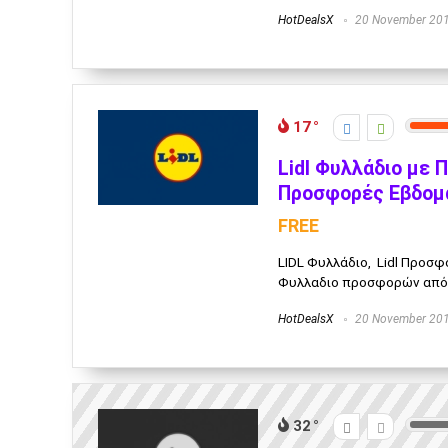
HotDealsX
20 November 20
17
Lidl Φυλλάδιο με 
Προσφορές Εβδομά
FREE
LIDL Φυλλάδιο, Lidl Προσ
Φυλλαδιο προσφορών από 12
HotDealsX
20 November 20
32