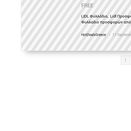
FREE
LIDL Φυλλάδιο, Lidl Προσ
Φυλλαδιο προσφορών από 17
HotDealsGreece
17 Septemb
1