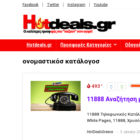
Facebook
Twitter
Instagram
Youtube
Hotdeals.gr
Προσφορές Κατηγορίες
Οδηγο
ονομαστικόσ κατάλογοσ
493
11888 Αναζήτηση 
11888 Τηλεφωνικός Κατάλο
White Pages, 11888, Χρυσό
HotDealsGreece
3 January 2