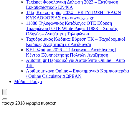
Taxisnet Φορολογική Δήλωση 2023 – Εκτύπωση
Εκκαθαριστικού EΝΦΙΑ
Τέλη Kυκλοφορίας 2024 – ΕΚΤΥΠΩΣΗ ΤΕΛΩΝ
ΚΥΚΛΟΦΟΡΙΑΣ στο www.gsis.gr
11888 Τηλεφωνικός Κατάλογος ΟΤΕ Εύρεση
Τηλεφώνου | OTE White Pages 11888 – Χρυσός
Οδηγός – Αναζήτηση Τηλεφώνου
Ταχυδρομικός Κώδικας Εύρεση ΤΚ – Ταχυδρομικοί
Κώδικες Αναζήτηση με Διεύθυνση
ΚΕΠ Ωράριο 2026 – Τηλέφωνα – Διευθύνσεις |
Κέντρα Εξυπηρέτησης Πολιτών Αναζήτηση
Autotriti gr Περιοδικό για Αυτοκίνητα Online – Auto
Triti
Αριθμομηχανή Online – Επιστημονικό Κομπιουτεράκι
/ Online Calculator ΔΩΡΕΑΝ
Μόδα – Ρούχα
πασχα 2018 ωραρία κυριακη