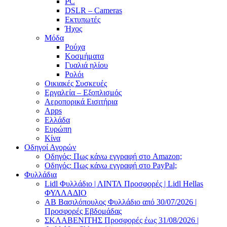
PC
DSLR – Cameras
Εκτυπωτές
Ήχος
Μόδα
Ρούχα
Κοσμήματα
Γυαλιά ηλίου
Ρολόι
Οικιακές Συσκευές
Εργαλεία – Εξοπλισμός
Αεροπορικά Εισιτήρια
Apps
Ελλάδα
Ευρώπη
Κίνα
Οδηγοί Αγορών
Οδηγός: Πως κάνω εγγραφή στο Amazon;
Οδηγός: Πως κάνω εγγραφή στο PayPal;
Φυλλάδια
Lidl Φυλλάδιο | ΛΙΝΤΛ Προσφορές | Lidl Hellas
ΦΥΛΛΑΔΙΟ
AB Βασιλόπουλος Φυλλάδιο από 30/07/2026 |
Προσφορές Εβδομάδας
ΣΚΛΑΒΕΝΙΤΗΣ Προσφορές έως 31/08/2026 |