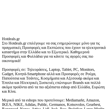
Hotdeals.gr
Στο Hotdeals.gr επιλέγουμε να σας ενημερώνουμε μόνο για τις
πραγματικές Προσφορές και Εκπτώσεις που έχουν τα ηλεκτρονικά
καταστήμα στην Ελλάδα και το Εξωτερικό. Καθημερινά
Προσφορές και Φυλλάδια για να κάνετε τις αγορές σας πιο
οικονομικά!
Προσφορές σε: Τηλεοράσεις, Laptop, Tablet, PC, Monitors,
Gadget, Κινητά-Smartphone αλλά και Προσφορές σε Ρούχα,
Παπούτσια και Τσάντες, Κοσμήματα και Αξεσουάρ ακόμα και
Έπιπλα και Ηλεκτρικές Συσκευές επώνυμων Brands και πολλά
ακόμα προϊόντα από τα πιο αξιόπιστα eshop από Ελλάδα, Ευρώπη
και Κίνα.
Μερικά από τα eshops που προτείνουμε: Mediamarkt, Amazon,
IKEA, NIKE, Adidas, Public, Germanos, Kotsovolos, Gearbest,
Banggood, Νοτος, Attica, Lidl, Jysk, Ikea, Praktiker, Leroy Merlin,