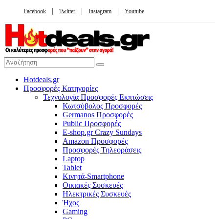
Facebook
Twitter
Instagram
Youtube
Hotdeals.gr
Προσφορές Κατηγορίες
Τεχνολογία Προσφορές Εκπτώσεις
Κωτσόβολος Προσφορές
Germanos Προσφορές
Public Προσφορές
E-shop.gr Crazy Sundays
Amazon Προσφορές
Προσφορές Τηλεοράσεις
Laptop
Tablet
Κινητά-Smartphone
Οικιακές Συσκευές
Hλεκτρικές Συσκευές
Ήχος
Gaming