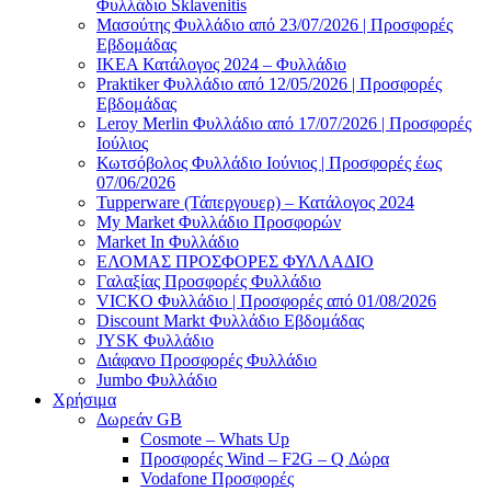
Φυλλάδιο Sklavenitis
Μασούτης Φυλλάδιο από 23/07/2026 | Προσφορές
Εβδομάδας
ΙΚΕΑ Κατάλογος 2024 – Φυλλάδιο
Praktiker Φυλλάδιο από 12/05/2026 | Προσφορές
Εβδομάδας
Leroy Merlin Φυλλάδιο από 17/07/2026 | Προσφορές
Ιούλιος
Κωτσόβολος Φυλλάδιο Ιούνιος | Προσφορές έως
07/06/2026
Tupperware (Τάπεργουερ) – Κατάλογος 2024
My Market Φυλλάδιο Προσφορών
Market In Φυλλάδιο
ΕΛΟΜΑΣ ΠΡΟΣΦΟΡΕΣ ΦΥΛΛΑΔΙΟ
Γαλαξίας Προσφορές Φυλλάδιο
VICKO Φυλλάδιο | Προσφορές από 01/08/2026
Discount Markt Φυλλάδιο Εβδομάδας
JYSK Φυλλάδιο
Διάφανο Προσφορές Φυλλάδιο
Jumbo Φυλλάδιο
Χρήσιμα
Δωρεάν GB
Cosmote – Whats Up
Προσφορές Wind – F2G – Q Δώρα
Vodafone Προσφορές