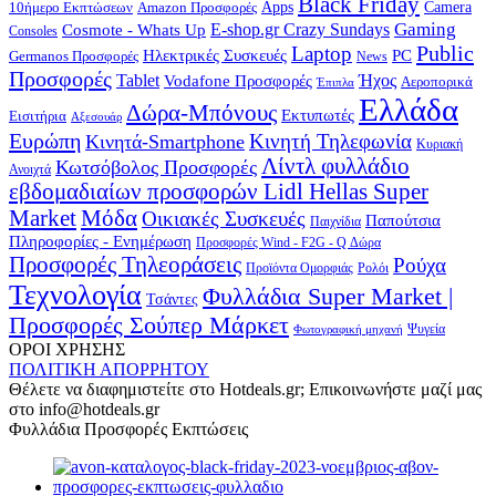
Black Friday
10ήμερο Εκπτώσεων
Apps
Camera
Amazon Προσφορές
Gaming
E-shop.gr Crazy Sundays
Cosmote - Whats Up
Consoles
Public
Laptop
Hλεκτρικές Συσκευές
PC
Germanos Προσφορές
News
Προσφορές
Ήχος
Tablet
Vodafone Προσφορές
Αεροπορικά
Έπιπλα
Ελλάδα
Δώρα-Μπόνους
Εκτυπωτές
Εισιτήρια
Αξεσουάρ
Ευρώπη
Κινητή Τηλεφωνία
Κινητά-Smartphone
Κυριακή
Λίντλ φυλλάδιο
Κωτσόβολος Προσφορές
Ανοιχτά
εβδομαδιαίων προσφορών Lidl Hellas Super
Μόδα
Market
Οικιακές Συσκευές
Παπούτσια
Παιχνίδια
Πληροφορίες - Ενημέρωση
Προσφορές Wind - F2G - Q Δώρα
Προσφορές Τηλεοράσεις
Ρούχα
Προϊόντα Ομορφιάς
Ρολόι
Τεχνολογία
Φυλλάδια Super Market |
Τσάντες
Προσφορές Σούπερ Μάρκετ
Φωτογραφική μηχανή
Ψυγεία
ΟΡΟΙ ΧΡΗΣΗΣ
ΠΟΛΙΤΙΚΗ ΑΠΟΡΡΗΤΟΥ
Θέλετε να διαφημιστείτε στο Hotdeals.gr; Επικοινωνήστε μαζί μας
στο info@hotdeals.gr
Φυλλάδια Προσφορές Εκπτώσεις