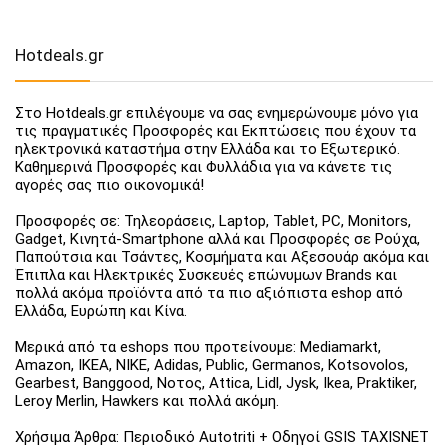
Hotdeals.gr
Στο Hotdeals.gr επιλέγουμε να σας ενημερώνουμε μόνο για
τις πραγματικές Προσφορές και Εκπτώσεις που έχουν τα
ηλεκτρονικά καταστήμα στην Ελλάδα και το Εξωτερικό.
Καθημερινά Προσφορές και Φυλλάδια για να κάνετε τις
αγορές σας πιο οικονομικά!
Προσφορές σε: Τηλεοράσεις, Laptop, Tablet, PC, Monitors,
Gadget, Κινητά-Smartphone αλλά και Προσφορές σε Ρούχα,
Παπούτσια και Τσάντες, Κοσμήματα και Αξεσουάρ ακόμα και
Έπιπλα και Ηλεκτρικές Συσκευές επώνυμων Brands και
πολλά ακόμα προϊόντα από τα πιο αξιόπιστα eshop από
Ελλάδα, Ευρώπη και Κίνα.
Μερικά από τα eshops που προτείνουμε: Mediamarkt,
Amazon, IKEA, NIKE, Adidas, Public, Germanos, Kotsovolos,
Gearbest, Banggood, Νοτος, Attica, Lidl, Jysk, Ikea, Praktiker,
Leroy Merlin, Hawkers και πολλά ακόμη.
Χρήσιμα Άρθρα: Περιοδικό Autotriti + Οδηγοί GSIS TAXISNET