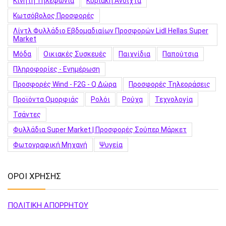
Κινητή Τηλεφωνία
Κυριακή Ανοιχτά
Κωτσόβολος Προσφορές
Λίντλ Φυλλάδιο Εβδομαδιαίων Προσφορών Lidl Hellas Super
Market
Μόδα
Οικιακές Συσκευές
Παιχνίδια
Παπούτσια
Πληροφορίες - Ενημέρωση
Προσφορές Wind - F2G - Q Δώρα
Προσφορές Τηλεοράσεις
Προϊόντα Ομορφιάς
Ρολόι
Ρούχα
Τεχνολογία
Τσάντες
Φυλλάδια Super Market | Προσφορές Σούπερ Μάρκετ
Φωτογραφική Μηχανή
Ψυγεία
ΟΡΟΙ ΧΡΗΣΗΣ
ΠΟΛΙΤΙΚΗ ΑΠΟΡΡΗΤΟΥ