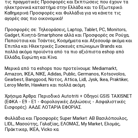
τις πραγματικές Προσφορές και Εκπτώσεις που έχουν τα
ηλεκτρονικά καταστήμα στην Ελλάδα και το Εξωτερικό.
Καθημερινά Προσφορές και Φυλλάδια για να κάνετε τις
αγορές σας πιο οικονομικά!
Προσφορές σε: Τηλεοράσεις, Laptop, Tablet, PC, Monitors,
Gadget, Κινητά-Smartphone αλλά και Προσφορές σε Ρούχα,
Παπούτσια και Τσάντες, Κοσμήματα και Αξεσουάρ ακόμα και
Έπιπλα και Ηλεκτρικές Συσκευές επώνυμων Brands και
πολλά ακόμα προϊόντα από τα πιο αξιόπιστα eshop από
Ελλάδα, Ευρώπη και Κίνα.
Μερικά από τα eshops που προτείνουμε: Mediamarkt,
Amazon, IKEA, NIKE, Adidas, Public, Germanos, Kotsovolos,
Gearbest, Banggood, Νοτος, Attica, Lidl, Jysk, Ikea, Praktiker,
Leroy Merlin, Hawkers και πολλά ακόμη.
Χρήσιμα Άρθρα: Περιοδικό Autotriti + Οδηγοί GSIS TAXISNET
(ΕΦΚΑ - Ε9 - Ε1 - Φορολογικές Δηλώσεις - Ασφαλιστικές
Εισφορές). ΑΑΔΕ ΛΟΤΑΡΙΑ ΕΦΟΡΙΑΣ.
Φυλλάδια και Προσφορές Super Market: ΑΒ Βασιλόπουλος,
LIDL, Μασούτης, Γαλαξίας, ΕΛΟΜΑΣ, My Market, Ελομάς,
Πράκτικερ, ΙΚΕΑ, Vicko κα.