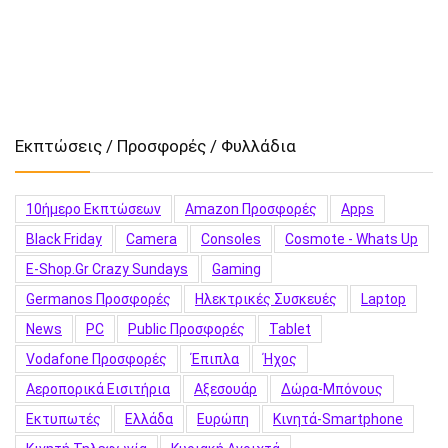
Εκπτώσεις / Προσφορές / Φυλλάδια
10ήμερο Εκπτώσεων
Amazon Προσφορές
Apps
Black Friday
Camera
Consoles
Cosmote - Whats Up
E-Shop.gr Crazy Sundays
Gaming
Germanos Προσφορές
Hλεκτρικές Συσκευές
Laptop
News
PC
Public Προσφορές
Tablet
Vodafone Προσφορές
Έπιπλα
Ήχος
Αεροπορικά Εισιτήρια
Αξεσουάρ
Δώρα-Μπόνους
Εκτυπωτές
Ελλάδα
Ευρώπη
Κινητά-Smartphone