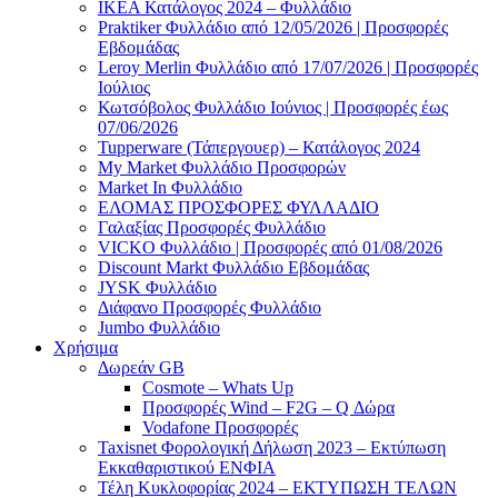
ΙΚΕΑ Κατάλογος 2024 – Φυλλάδιο
Praktiker Φυλλάδιο από 12/05/2026 | Προσφορές
Εβδομάδας
Leroy Merlin Φυλλάδιο από 17/07/2026 | Προσφορές
Ιούλιος
Κωτσόβολος Φυλλάδιο Ιούνιος | Προσφορές έως
07/06/2026
Tupperware (Τάπεργουερ) – Κατάλογος 2024
My Market Φυλλάδιο Προσφορών
Market In Φυλλάδιο
ΕΛΟΜΑΣ ΠΡΟΣΦΟΡΕΣ ΦΥΛΛΑΔΙΟ
Γαλαξίας Προσφορές Φυλλάδιο
VICKO Φυλλάδιο | Προσφορές από 01/08/2026
Discount Markt Φυλλάδιο Εβδομάδας
JYSK Φυλλάδιο
Διάφανο Προσφορές Φυλλάδιο
Jumbo Φυλλάδιο
Χρήσιμα
Δωρεάν GB
Cosmote – Whats Up
Προσφορές Wind – F2G – Q Δώρα
Vodafone Προσφορές
Taxisnet Φορολογική Δήλωση 2023 – Εκτύπωση
Εκκαθαριστικού EΝΦΙΑ
Τέλη Kυκλοφορίας 2024 – ΕΚΤΥΠΩΣΗ ΤΕΛΩΝ