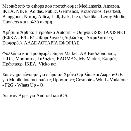
Μερικά από τα eshops που προτείνουμε: Mediamarkt, Amazon,
IKEA, NIKE, Adidas, Public, Germanos, Kotsovolos, Gearbest,
Banggood, Νοτος, Attica, Lidl, Jysk, Ikea, Praktiker, Leroy Merlin,
Hawkers και πολλά ακόμη.
Χρήσιμα Άρθρα: Περιοδικό Autotriti + Οδηγοί GSIS TAXISNET
(ΕΦΚΑ - Ε9 - Ε1 - Φορολογικές Δηλώσεις - Ασφαλιστικές
Εισφορές). ΑΑΔΕ ΛΟΤΑΡΙΑ ΕΦΟΡΙΑΣ.
Φυλλάδια και Προσφορές Super Market: ΑΒ Βασιλόπουλος,
LIDL, Μασούτης, Γαλαξίας, ΕΛΟΜΑΣ, My Market, Ελομάς,
Πράκτικερ, ΙΚΕΑ, Vicko κα.
Σας ενημερώνουμε για δώρα σε Χρόνο Ομιλίας και Δωρεάν GB
για Mobile Internet από τις Προσφορες Cosmote - Wind - Vodafone
- F2G - Whats Up - Q.
Δωρεάν Apps για Android και iOS.