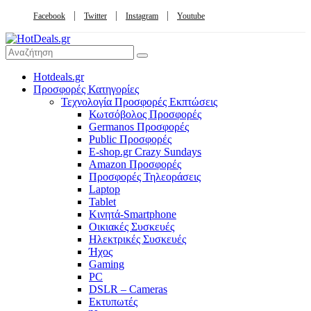
Facebook
Twitter
Instagram
Youtube
Hotdeals.gr
Προσφορές Κατηγορίες
Τεχνολογία Προσφορές Εκπτώσεις
Κωτσόβολος Προσφορές
Germanos Προσφορές
Public Προσφορές
E-shop.gr Crazy Sundays
Amazon Προσφορές
Προσφορές Τηλεοράσεις
Laptop
Tablet
Κινητά-Smartphone
Οικιακές Συσκευές
Hλεκτρικές Συσκευές
Ήχος
Gaming
PC
DSLR – Cameras
Εκτυπωτές