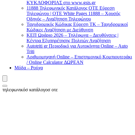
ΚΥΚΛΟΦΟΡΙΑΣ στο www.gsis.gr
11888 Τηλεφωνικός Κατάλογος ΟΤΕ Εύρεση
Τηλεφώνου | OTE White Pages 11888 – Χρυσός
Οδηγός – Αναζήτηση Τηλεφώνου
Ταχυδρομικός Κώδικας Εύρεση ΤΚ – Ταχυδρομικοί
Κώδικες Αναζήτηση με Διεύθυνση
ΚΕΠ Ωράριο 2026 – Τηλέφωνα – Διευθύνσεις |
Κέντρα Εξυπηρέτησης Πολιτών Αναζήτηση
Autotriti gr Περιοδικό για Αυτοκίνητα Online – Auto
Triti
Αριθμομηχανή Online – Επιστημονικό Κομπιουτεράκι
/ Online Calculator ΔΩΡΕΑΝ
Μόδα – Ρούχα
τηλεφωνικόσ κατάλογοσ οτε