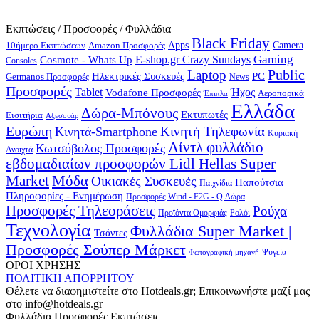
Εκπτώσεις / Προσφορές / Φυλλάδια
Black Friday
10ήμερο Εκπτώσεων
Apps
Camera
Amazon Προσφορές
Gaming
E-shop.gr Crazy Sundays
Cosmote - Whats Up
Consoles
Public
Laptop
Hλεκτρικές Συσκευές
PC
Germanos Προσφορές
News
Προσφορές
Ήχος
Tablet
Vodafone Προσφορές
Αεροπορικά
Έπιπλα
Ελλάδα
Δώρα-Μπόνους
Εκτυπωτές
Εισιτήρια
Αξεσουάρ
Ευρώπη
Κινητή Τηλεφωνία
Κινητά-Smartphone
Κυριακή
Λίντλ φυλλάδιο
Κωτσόβολος Προσφορές
Ανοιχτά
εβδομαδιαίων προσφορών Lidl Hellas Super
Μόδα
Market
Οικιακές Συσκευές
Παπούτσια
Παιχνίδια
Πληροφορίες - Ενημέρωση
Προσφορές Wind - F2G - Q Δώρα
Προσφορές Τηλεοράσεις
Ρούχα
Προϊόντα Ομορφιάς
Ρολόι
Τεχνολογία
Φυλλάδια Super Market |
Τσάντες
Προσφορές Σούπερ Μάρκετ
Φωτογραφική μηχανή
Ψυγεία
ΟΡΟΙ ΧΡΗΣΗΣ
ΠΟΛΙΤΙΚΗ ΑΠΟΡΡΗΤΟΥ
Θέλετε να διαφημιστείτε στο Hotdeals.gr; Επικοινωνήστε μαζί μας
στο info@hotdeals.gr
Φυλλάδια Προσφορές Εκπτώσεις