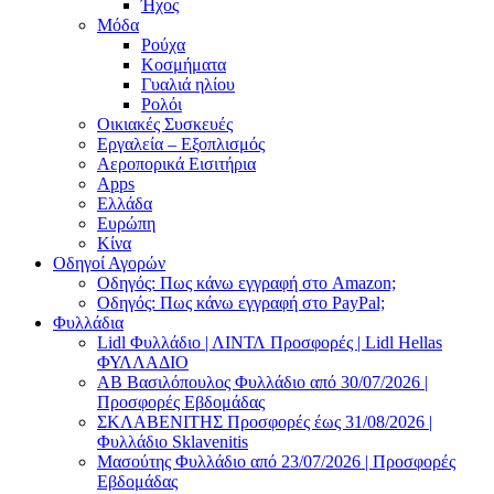
Ήχος
Μόδα
Ρούχα
Κοσμήματα
Γυαλιά ηλίου
Ρολόι
Οικιακές Συσκευές
Εργαλεία – Εξοπλισμός
Αεροπορικά Εισιτήρια
Apps
Ελλάδα
Ευρώπη
Κίνα
Οδηγοί Αγορών
Οδηγός: Πως κάνω εγγραφή στο Amazon;
Οδηγός: Πως κάνω εγγραφή στο PayPal;
Φυλλάδια
Lidl Φυλλάδιο | ΛΙΝΤΛ Προσφορές | Lidl Hellas
ΦΥΛΛΑΔΙΟ
AB Βασιλόπουλος Φυλλάδιο από 30/07/2026 |
Προσφορές Εβδομάδας
ΣΚΛΑΒΕΝΙΤΗΣ Προσφορές έως 31/08/2026 |
Φυλλάδιο Sklavenitis
Μασούτης Φυλλάδιο από 23/07/2026 | Προσφορές
Εβδομάδας