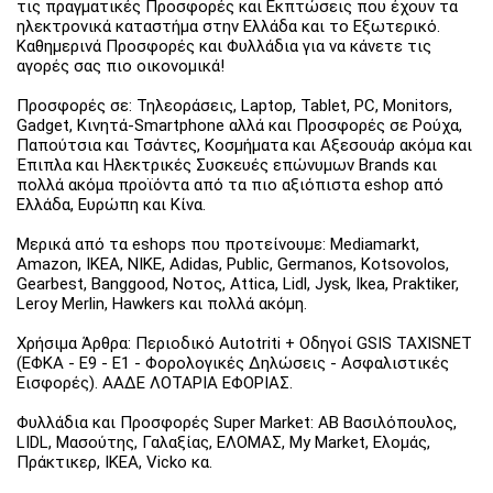
τις πραγματικές Προσφορές και Εκπτώσεις που έχουν τα
ηλεκτρονικά καταστήμα στην Ελλάδα και το Εξωτερικό.
Καθημερινά Προσφορές και Φυλλάδια για να κάνετε τις
αγορές σας πιο οικονομικά!
Προσφορές σε: Τηλεοράσεις, Laptop, Tablet, PC, Monitors,
Gadget, Κινητά-Smartphone αλλά και Προσφορές σε Ρούχα,
Παπούτσια και Τσάντες, Κοσμήματα και Αξεσουάρ ακόμα και
Έπιπλα και Ηλεκτρικές Συσκευές επώνυμων Brands και
πολλά ακόμα προϊόντα από τα πιο αξιόπιστα eshop από
Ελλάδα, Ευρώπη και Κίνα.
Μερικά από τα eshops που προτείνουμε: Mediamarkt,
Amazon, IKEA, NIKE, Adidas, Public, Germanos, Kotsovolos,
Gearbest, Banggood, Νοτος, Attica, Lidl, Jysk, Ikea, Praktiker,
Leroy Merlin, Hawkers και πολλά ακόμη.
Χρήσιμα Άρθρα: Περιοδικό Autotriti + Οδηγοί GSIS TAXISNET
(ΕΦΚΑ - Ε9 - Ε1 - Φορολογικές Δηλώσεις - Ασφαλιστικές
Εισφορές). ΑΑΔΕ ΛΟΤΑΡΙΑ ΕΦΟΡΙΑΣ.
Φυλλάδια και Προσφορές Super Market: ΑΒ Βασιλόπουλος,
LIDL, Μασούτης, Γαλαξίας, ΕΛΟΜΑΣ, My Market, Ελομάς,
Πράκτικερ, ΙΚΕΑ, Vicko κα.