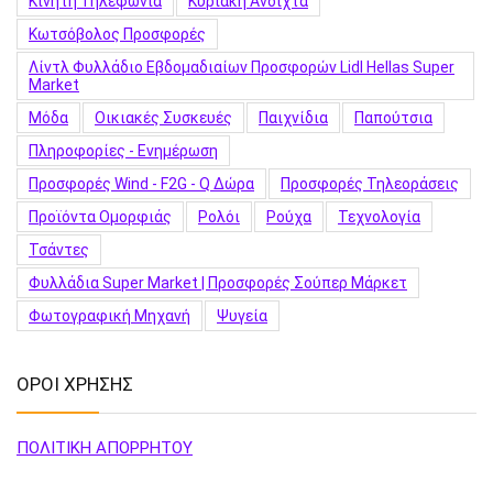
Κινητή Τηλεφωνία
Κυριακή Ανοιχτά
Κωτσόβολος Προσφορές
Λίντλ Φυλλάδιο Εβδομαδιαίων Προσφορών Lidl Hellas Super
Market
Μόδα
Οικιακές Συσκευές
Παιχνίδια
Παπούτσια
Πληροφορίες - Ενημέρωση
Προσφορές Wind - F2G - Q Δώρα
Προσφορές Τηλεοράσεις
Προϊόντα Ομορφιάς
Ρολόι
Ρούχα
Τεχνολογία
Τσάντες
Φυλλάδια Super Market | Προσφορές Σούπερ Μάρκετ
Φωτογραφική Μηχανή
Ψυγεία
ΟΡΟΙ ΧΡΗΣΗΣ
ΠΟΛΙΤΙΚΗ ΑΠΟΡΡΗΤΟΥ