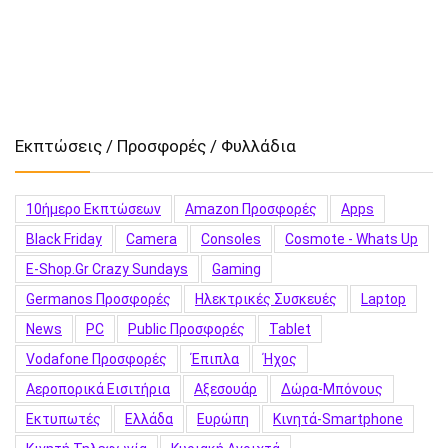
Εκπτώσεις / Προσφορές / Φυλλάδια
10ήμερο Εκπτώσεων
Amazon Προσφορές
Apps
Black Friday
Camera
Consoles
Cosmote - Whats Up
E-Shop.gr Crazy Sundays
Gaming
Germanos Προσφορές
Hλεκτρικές Συσκευές
Laptop
News
PC
Public Προσφορές
Tablet
Vodafone Προσφορές
Έπιπλα
Ήχος
Αεροπορικά Εισιτήρια
Αξεσουάρ
Δώρα-Μπόνους
Εκτυπωτές
Ελλάδα
Ευρώπη
Κινητά-Smartphone