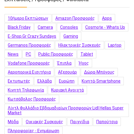
10ήμερο Εκπτώσεων
Amazon Προσφορές
Apps
Black Friday
Camera
Consoles
Cosmote - Whats Up
E-Shop.gr Crazy Sundays
Gaming
Germanos Προσφορές
Hλεκτρικές Συσκευές
Laptop
News
PC
Public Προσφορές
Tablet
Vodafone Προσφορές
Έπιπλα
Ήχος
Αεροπορικά Εισιτήρια
Αξεσουάρ
Δώρα-Μπόνους
Εκτυπωτές
Ελλάδα
Ευρώπη
Κινητά-Smartphone
Κινητή Τηλεφωνία
Κυριακή Ανοιχτά
Κωτσόβολος Προσφορές
Λίντλ Φυλλάδιο Εβδομαδιαίων Προσφορών Lidl Hellas Super
Market
Μόδα
Οικιακές Συσκευές
Παιχνίδια
Παπούτσια
Πληροφορίες - Ενημέρωση