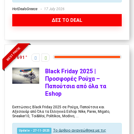
HotDealsGreece
17 July 2026
ΔΕΣ ΤΟ DEAL
BEST PRICE
691
Black Friday 2025 |
Προσφορές Ρούχα –
Παπούτσια από όλα τα
Εshop
Εκπτώσεις Black Friday 2025 σε Ρούχα, Παπούτσια και
Αξεσουάρ από Όλα τα Ελληνικά Eshop. Nike, Parex, Migato,
Sneaker10, Toi&Moi, Politikos, Modivo, ...
Το άρθρο ανανεώθηκε με τις
Update - 27-11-2025