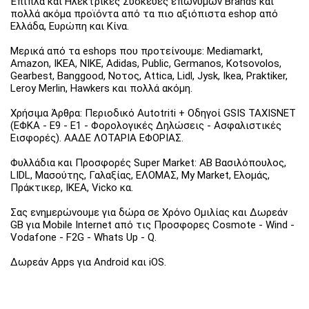
Έπιπλα και Ηλεκτρικές Συσκευές επώνυμων Brands και
πολλά ακόμα προϊόντα από τα πιο αξιόπιστα eshop από
Ελλάδα, Ευρώπη και Κίνα.
Μερικά από τα eshops που προτείνουμε: Mediamarkt,
Amazon, IKEA, NIKE, Adidas, Public, Germanos, Kotsovolos,
Gearbest, Banggood, Νοτος, Attica, Lidl, Jysk, Ikea, Praktiker,
Leroy Merlin, Hawkers και πολλά ακόμη.
Χρήσιμα Άρθρα: Περιοδικό Autotriti + Οδηγοί GSIS TAXISNET
(ΕΦΚΑ - Ε9 - Ε1 - Φορολογικές Δηλώσεις - Ασφαλιστικές
Εισφορές). ΑΑΔΕ ΛΟΤΑΡΙΑ ΕΦΟΡΙΑΣ.
Φυλλάδια και Προσφορές Super Market: ΑΒ Βασιλόπουλος,
LIDL, Μασούτης, Γαλαξίας, ΕΛΟΜΑΣ, My Market, Ελομάς,
Πράκτικερ, ΙΚΕΑ, Vicko κα.
Σας ενημερώνουμε για δώρα σε Χρόνο Ομιλίας και Δωρεάν
GB για Mobile Internet από τις Προσφορες Cosmote - Wind -
Vodafone - F2G - Whats Up - Q.
Δωρεάν Apps για Android και iOS.