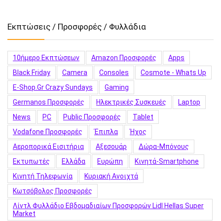
Εκπτώσεις / Προσφορές / Φυλλάδια
10ήμερο Εκπτώσεων
Amazon Προσφορές
Apps
Black Friday
Camera
Consoles
Cosmote - Whats Up
E-Shop.gr Crazy Sundays
Gaming
Germanos Προσφορές
Hλεκτρικές Συσκευές
Laptop
News
PC
Public Προσφορές
Tablet
Vodafone Προσφορές
Έπιπλα
Ήχος
Αεροπορικά Εισιτήρια
Αξεσουάρ
Δώρα-Μπόνους
Εκτυπωτές
Ελλάδα
Ευρώπη
Κινητά-Smartphone
Κινητή Τηλεφωνία
Κυριακή Ανοιχτά
Κωτσόβολος Προσφορές
Λίντλ Φυλλάδιο Εβδομαδιαίων Προσφορών Lidl Hellas Super
Market