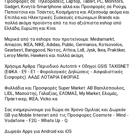
Προσφορές σε: Τηλεοράσεις, Laptop, Tablet, PC, Monitors,
Gadget, Κινητά-Smartphone αλλά και Προσφορές σε Ρούχα,
Παπούτσια και Τσάντες, Κοσμήματα και Αξεσουάρ ακόμα και
Έπιπλα και Ηλεκτρικές Συσκευές επώνυμων Brands και
πολλά ακόμα προϊόντα από τα πιο αξιόπιστα eshop από
Ελλάδα, Ευρώπη και Κίνα.
Μερικά από τα eshops που προτείνουμε: Mediamarkt,
Amazon, IKEA, NIKE, Adidas, Public, Germanos, Kotsovolos,
Gearbest, Banggood, Νοτος, Attica, Lidl, Jysk, Ikea, Praktiker,
Leroy Merlin, Hawkers και πολλά ακόμη.
Χρήσιμα Άρθρα: Περιοδικό Autotriti + Οδηγοί GSIS TAXISNET
(ΕΦΚΑ - Ε9 - Ε1 - Φορολογικές Δηλώσεις - Ασφαλιστικές
Εισφορές). ΑΑΔΕ ΛΟΤΑΡΙΑ ΕΦΟΡΙΑΣ.
Φυλλάδια και Προσφορές Super Market: ΑΒ Βασιλόπουλος,
LIDL, Μασούτης, Γαλαξίας, ΕΛΟΜΑΣ, My Market, Ελομάς,
Πράκτικερ, ΙΚΕΑ, Vicko κα.
Σας ενημερώνουμε για δώρα σε Χρόνο Ομιλίας και Δωρεάν
GB για Mobile Internet από τις Προσφορες Cosmote - Wind -
Vodafone - F2G - Whats Up - Q.
Δωρεάν Apps για Android και iOS.