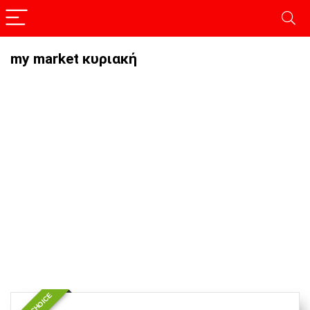
my market κυριακή