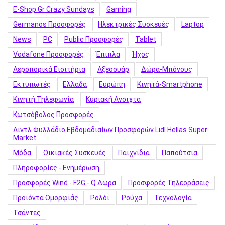
E-Shop.gr Crazy Sundays
Gaming
Germanos Προσφορές
Hλεκτρικές Συσκευές
Laptop
News
PC
Public Προσφορές
Tablet
Vodafone Προσφορές
Έπιπλα
Ήχος
Αεροπορικά Εισιτήρια
Αξεσουάρ
Δώρα-Μπόνους
Εκτυπωτές
Ελλάδα
Ευρώπη
Κινητά-Smartphone
Κινητή Τηλεφωνία
Κυριακή Ανοιχτά
Κωτσόβολος Προσφορές
Λίντλ Φυλλάδιο Εβδομαδιαίων Προσφορών Lidl Hellas Super
Market
Μόδα
Οικιακές Συσκευές
Παιχνίδια
Παπούτσια
Πληροφορίες - Ενημέρωση
Προσφορές Wind - F2G - Q Δώρα
Προσφορές Τηλεοράσεις
Προϊόντα Ομορφιάς
Ρολόι
Ρούχα
Τεχνολογία
Τσάντες