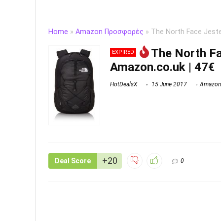
Home
»
Amazon Προσφορές
»
The North Face Jeste
The North Fa
EXPIRED
Amazon.co.uk | 47€
HotDealsX
15 June 2017
Amazon
+20
Deal Score
0