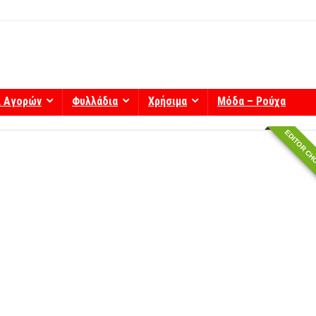
ί Αγορών
Φυλλάδια
Χρήσιμα
Μόδα – Ρούχα
EDITOR CH