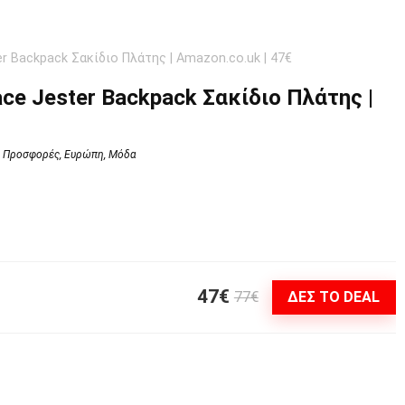
r Backpack Σακίδιο Πλάτης | Amazon.co.uk | 47€
ce Jester Backpack Σακίδιο Πλάτης |
 Προσφορές
,
Ευρώπη
,
Μόδα
47€
77€
ΔΕΣ ΤΟ DEAL