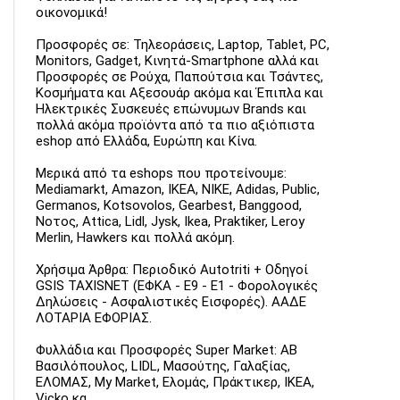
οικονομικά!
Προσφορές σε: Τηλεοράσεις, Laptop, Tablet, PC,
Monitors, Gadget, Κινητά-Smartphone αλλά και
Προσφορές σε Ρούχα, Παπούτσια και Τσάντες,
Κοσμήματα και Αξεσουάρ ακόμα και Έπιπλα και
Ηλεκτρικές Συσκευές επώνυμων Brands και
πολλά ακόμα προϊόντα από τα πιο αξιόπιστα
eshop από Ελλάδα, Ευρώπη και Κίνα.
Μερικά από τα eshops που προτείνουμε:
Mediamarkt, Amazon, IKEA, NIKE, Adidas, Public,
Germanos, Kotsovolos, Gearbest, Banggood,
Νοτος, Attica, Lidl, Jysk, Ikea, Praktiker, Leroy
Merlin, Hawkers και πολλά ακόμη.
Χρήσιμα Άρθρα: Περιοδικό Autotriti + Οδηγοί
GSIS TAXISNET (ΕΦΚΑ - Ε9 - Ε1 - Φορολογικές
Δηλώσεις - Ασφαλιστικές Εισφορές). ΑΑΔΕ
ΛΟΤΑΡΙΑ ΕΦΟΡΙΑΣ.
Φυλλάδια και Προσφορές Super Market: ΑΒ
Βασιλόπουλος, LIDL, Μασούτης, Γαλαξίας,
ΕΛΟΜΑΣ, My Market, Ελομάς, Πράκτικερ, ΙΚΕΑ,
Vicko κα.