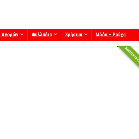
ί Αγορών
Φυλλάδια
Χρήσιμα
Μόδα – Ρούχα
EDITOR CH