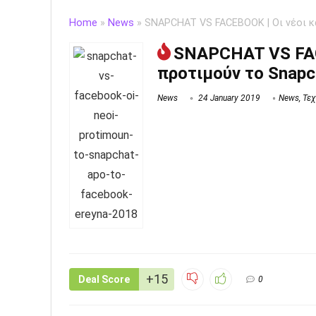
Home
»
News
»
SNAPCHAT VS FACEBOOK | Οι νέοι κ
SNAPCHAT VS FAC
προτιμούν το Snapc
News
24 January 2019
News
,
Τεχ
+15
Deal Score
0