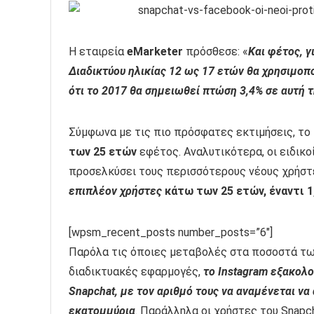
Η εταιρεία
eMarketer
πρόσθεσε: «
Και φέτος, γ
Διαδικτύου ηλικίας 12 ως 17 ετών θα χρησιμοπ
ότι το 2017 θα σημειωθεί πτώση 3,4% σε αυτή 
Σύμφωνα με τις πιο πρόσφατες εκτιμήσεις, το
των 25 ετών
εφέτος. Αναλυτικότερα, οι ειδικοί
προσελκύσει τους περισσότερους νέους χρήσ
επιπλέον χρήστες
κάτω των 25 ετών, έναντι 1
[wpsm_recent_posts number_posts=”6″]
Παρόλα τις όποιες μεταβολές στα ποσοστά τω
διαδικτυακές εφαρμογές,
το Instagram εξακολο
Snapchat, με τον αριθμό τους να αναμένεται να
εκατομμύρια
. Παράλληλα οι χρήστες του Snapc