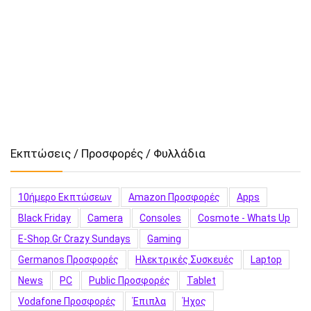
Εκπτώσεις / Προσφορές / Φυλλάδια
10ήμερο Εκπτώσεων
Amazon Προσφορές
Apps
Black Friday
Camera
Consoles
Cosmote - Whats Up
E-Shop.gr Crazy Sundays
Gaming
Germanos Προσφορές
Hλεκτρικές Συσκευές
Laptop
News
PC
Public Προσφορές
Tablet
Vodafone Προσφορές
Έπιπλα
Ήχος