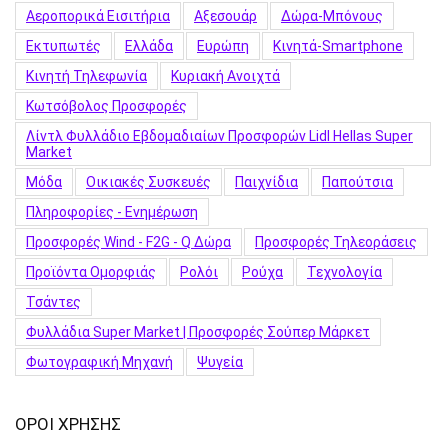
Αεροπορικά Εισιτήρια
Αξεσουάρ
Δώρα-Μπόνους
Εκτυπωτές
Ελλάδα
Ευρώπη
Κινητά-Smartphone
Κινητή Τηλεφωνία
Κυριακή Ανοιχτά
Κωτσόβολος Προσφορές
Λίντλ Φυλλάδιο Εβδομαδιαίων Προσφορών Lidl Hellas Super
Market
Μόδα
Οικιακές Συσκευές
Παιχνίδια
Παπούτσια
Πληροφορίες - Ενημέρωση
Προσφορές Wind - F2G - Q Δώρα
Προσφορές Τηλεοράσεις
Προϊόντα Ομορφιάς
Ρολόι
Ρούχα
Τεχνολογία
Τσάντες
Φυλλάδια Super Market | Προσφορές Σούπερ Μάρκετ
Φωτογραφική Μηχανή
Ψυγεία
ΟΡΟΙ ΧΡΗΣΗΣ