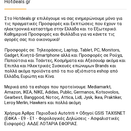
Hotdeals.gr
Στο Hotdeals.gr επιλέγουμε να σας ενημερώνουμε μόνο για
τις πραγματικές Προσφορές και Εκπτώσεις που έχουν τα
ηλεκτρονικά καταστήμα στην Ελλάδα και το Εξωτερικό.
Καθημερινά Προσφορές και Φυλλάδια για να κάνετε τις
αγορές σας πιο οικονομικά!
Προσφορές σε: Τηλεοράσεις, Laptop, Tablet, PC, Monitors,
Gadget, Κινητά-Smartphone αλλά και Προσφορές σε Ρούχα,
Παπούτσια και Τσάντες, Κοσμήματα και Αξεσουάρ ακόμα και
Έπιπλα και Ηλεκτρικές Συσκευές επώνυμων Brands και
πολλά ακόμα προϊόντα από τα πιο αξιόπιστα eshop από
Ελλάδα, Ευρώπη και Κίνα.
Μερικά από τα eshops που προτείνουμε: Mediamarkt,
Amazon, IKEA, NIKE, Adidas, Public, Germanos, Kotsovolos,
Gearbest, Banggood, Νοτος, Attica, Lidl, Jysk, Ikea, Praktiker,
Leroy Merlin, Hawkers και πολλά ακόμη.
Χρήσιμα Άρθρα: Περιοδικό Autotriti + Οδηγοί GSIS TAXISNET
(ΕΦΚΑ - Ε9 - Ε1 - Φορολογικές Δηλώσεις - Ασφαλιστικές
Εισφορές). ΑΑΔΕ ΛΟΤΑΡΙΑ ΕΦΟΡΙΑΣ.