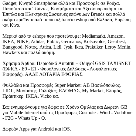
Gadget, Κινητά-Smartphone αλλά και Προσφορές σε Ρούχα,
Παπούτσια και Τσάντες, Κοσμήματα και Αξεσουάρ ακόμα και
Έπιπλα και Ηλεκτρικές Συσκευές επώνυμων Brands και πολλά
ακόμα προϊόντα από τα πιο αξιόπιστα eshop από Ελλάδα, Ευρώπη
και Κίνα.
Μερικά από τα eshops που προτείνουμε: Mediamarkt, Amazon,
IKEA, NIKE, Adidas, Public, Germanos, Kotsovolos, Gearbest,
Banggood, Νοτος, Attica, Lidl, Jysk, Ikea, Praktiker, Leroy Merlin,
Hawkers και πολλά ακόμη.
Χρήσιμα Άρθρα: Περιοδικό Autotriti + Οδηγοί GSIS TAXISNET
(ΕΦΚΑ - Ε9 - Ε1 - Φορολογικές Δηλώσεις - Ασφαλιστικές
Εισφορές). ΑΑΔΕ ΛΟΤΑΡΙΑ ΕΦΟΡΙΑΣ.
Φυλλάδια και Προσφορές Super Market: ΑΒ Βασιλόπουλος,
LIDL, Μασούτης, Γαλαξίας, ΕΛΟΜΑΣ, My Market, Ελομάς,
Πράκτικερ, ΙΚΕΑ, Vicko κα.
Σας ενημερώνουμε για δώρα σε Χρόνο Ομιλίας και Δωρεάν GB
για Mobile Internet από τις Προσφορες Cosmote - Wind - Vodafone
- F2G - Whats Up - Q.
Δωρεάν Apps για Android και iOS.