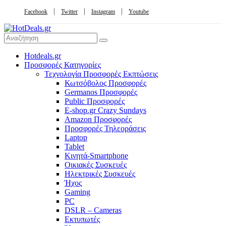
Facebook
Twitter
Instagram
Youtube
Hotdeals.gr
Προσφορές Κατηγορίες
Τεχνολογία Προσφορές Εκπτώσεις
Κωτσόβολος Προσφορές
Germanos Προσφορές
Public Προσφορές
E-shop.gr Crazy Sundays
Amazon Προσφορές
Προσφορές Τηλεοράσεις
Laptop
Tablet
Κινητά-Smartphone
Οικιακές Συσκευές
Hλεκτρικές Συσκευές
Ήχος
Gaming
PC
DSLR – Cameras
Εκτυπωτές