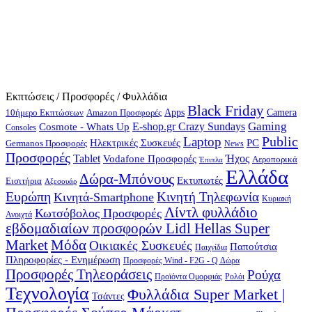
Εκπτώσεις / Προσφορές / Φυλλάδια
Black Friday
10ήμερο Εκπτώσεων
Apps
Camera
Amazon Προσφορές
Gaming
E-shop.gr Crazy Sundays
Cosmote - Whats Up
Consoles
Public
Laptop
Hλεκτρικές Συσκευές
PC
Germanos Προσφορές
News
Προσφορές
Ήχος
Tablet
Vodafone Προσφορές
Αεροπορικά
Έπιπλα
Ελλάδα
Δώρα-Μπόνους
Εκτυπωτές
Εισιτήρια
Αξεσουάρ
Ευρώπη
Κινητή Τηλεφωνία
Κινητά-Smartphone
Κυριακή
Λίντλ φυλλάδιο
Κωτσόβολος Προσφορές
Ανοιχτά
εβδομαδιαίων προσφορών Lidl Hellas Super
Μόδα
Market
Οικιακές Συσκευές
Παπούτσια
Παιχνίδια
Πληροφορίες - Ενημέρωση
Προσφορές Wind - F2G - Q Δώρα
Προσφορές Τηλεοράσεις
Ρούχα
Προϊόντα Ομορφιάς
Ρολόι
Τεχνολογία
Φυλλάδια Super Market |
Τσάντες