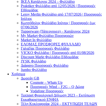
ΙΚΕΑ Κατάλογος 2024 – Φυλλάδιο
Praktiker Φυλλάδιο από 12/05/2026 | Προσφορές
Εβδομάδας
Leroy Merlin Φυλλάδιο από 17/07/2026 | Προσφορές
Ιούλιος
Κωτσόβολος Φυλλάδιο Ιούνιος | Προσφορές έως
07/06/2026
Tupperware (Τάπεργουερ) – Κατάλογος 2024
My Market Φυλλάδιο Προσφορών
Market In Φυλλάδιο
ΕΛΟΜΑΣ ΠΡΟΣΦΟΡΕΣ ΦΥΛΛΑΔΙΟ
Γαλαξίας Προσφορές Φυλλάδιο
VICKO Φυλλάδιο | Προσφορές από 01/08/2026
Discount Markt Φυλλάδιο Εβδομάδας
JYSK Φυλλάδιο
Διάφανο Προσφορές Φυλλάδιο
Jumbo Φυλλάδιο
Χρήσιμα
Δωρεάν GB
Cosmote – Whats Up
Προσφορές Wind – F2G – Q Δώρα
Vodafone Προσφορές
Taxisnet Φορολογική Δήλωση 2023 – Εκτύπωση
Εκκαθαριστικού EΝΦΙΑ
Τέλη Kυκλοφορίας 2024 – ΕΚΤΥΠΩΣΗ ΤΕΛΩΝ