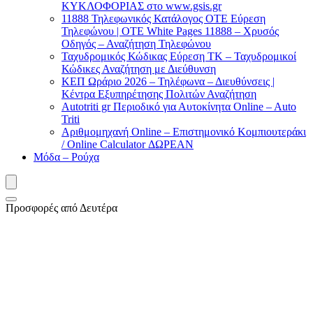
ΚΥΚΛΟΦΟΡΙΑΣ στο www.gsis.gr
11888 Τηλεφωνικός Κατάλογος ΟΤΕ Εύρεση
Τηλεφώνου | OTE White Pages 11888 – Χρυσός
Οδηγός – Αναζήτηση Τηλεφώνου
Ταχυδρομικός Κώδικας Εύρεση ΤΚ – Ταχυδρομικοί
Κώδικες Αναζήτηση με Διεύθυνση
ΚΕΠ Ωράριο 2026 – Τηλέφωνα – Διευθύνσεις |
Κέντρα Εξυπηρέτησης Πολιτών Αναζήτηση
Autotriti gr Περιοδικό για Αυτοκίνητα Online – Auto
Triti
Αριθμομηχανή Online – Επιστημονικό Κομπιουτεράκι
/ Online Calculator ΔΩΡΕΑΝ
Μόδα – Ρούχα
Προσφορές από Δευτέρα