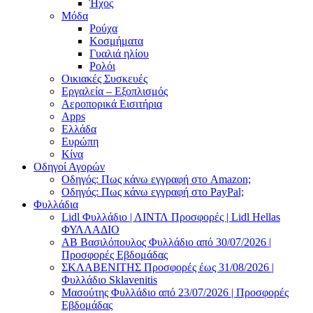
Ήχος
Μόδα
Ρούχα
Κοσμήματα
Γυαλιά ηλίου
Ρολόι
Οικιακές Συσκευές
Εργαλεία – Εξοπλισμός
Αεροπορικά Εισιτήρια
Apps
Ελλάδα
Ευρώπη
Κίνα
Οδηγοί Αγορών
Οδηγός: Πως κάνω εγγραφή στο Amazon;
Οδηγός: Πως κάνω εγγραφή στο PayPal;
Φυλλάδια
Lidl Φυλλάδιο | ΛΙΝΤΛ Προσφορές | Lidl Hellas
ΦΥΛΛΑΔΙΟ
AB Βασιλόπουλος Φυλλάδιο από 30/07/2026 |
Προσφορές Εβδομάδας
ΣΚΛΑΒΕΝΙΤΗΣ Προσφορές έως 31/08/2026 |
Φυλλάδιο Sklavenitis
Μασούτης Φυλλάδιο από 23/07/2026 | Προσφορές
Εβδομάδας