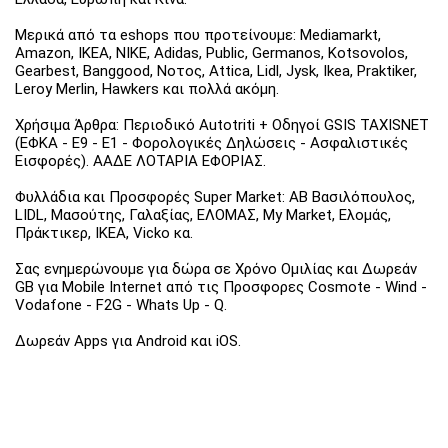
Μερικά από τα eshops που προτείνουμε: Mediamarkt,
Amazon, IKEA, NIKE, Adidas, Public, Germanos, Kotsovolos,
Gearbest, Banggood, Νοτος, Attica, Lidl, Jysk, Ikea, Praktiker,
Leroy Merlin, Hawkers και πολλά ακόμη.
Χρήσιμα Άρθρα: Περιοδικό Autotriti + Οδηγοί GSIS TAXISNET
(ΕΦΚΑ - Ε9 - Ε1 - Φορολογικές Δηλώσεις - Ασφαλιστικές
Εισφορές). ΑΑΔΕ ΛΟΤΑΡΙΑ ΕΦΟΡΙΑΣ.
Φυλλάδια και Προσφορές Super Market: ΑΒ Βασιλόπουλος,
LIDL, Μασούτης, Γαλαξίας, ΕΛΟΜΑΣ, My Market, Ελομάς,
Πράκτικερ, ΙΚΕΑ, Vicko κα.
Σας ενημερώνουμε για δώρα σε Χρόνο Ομιλίας και Δωρεάν
GB για Mobile Internet από τις Προσφορες Cosmote - Wind -
Vodafone - F2G - Whats Up - Q.
Δωρεάν Apps για Android και iOS.