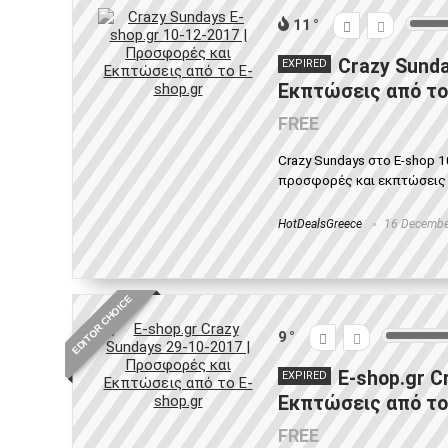
11
Crazy Sunda
EXPIRED
Εκπτώσεις από το
FREE
Crazy Sundays στο E-shop 1
προσφορές και εκπτώσεις απ
HotDealsGreece
16 Decembe
EDITOR CHOICE
9
E-shop.gr C
EXPIRED
Εκπτώσεις από το
FREE