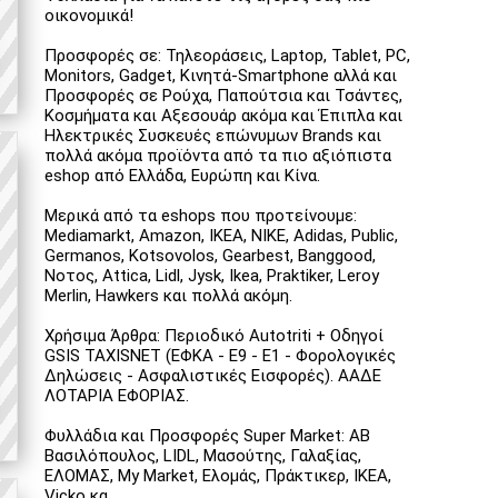
οικονομικά!
Προσφορές σε: Τηλεοράσεις, Laptop, Tablet, PC,
Monitors, Gadget, Κινητά-Smartphone αλλά και
Προσφορές σε Ρούχα, Παπούτσια και Τσάντες,
Κοσμήματα και Αξεσουάρ ακόμα και Έπιπλα και
Ηλεκτρικές Συσκευές επώνυμων Brands και
πολλά ακόμα προϊόντα από τα πιο αξιόπιστα
eshop από Ελλάδα, Ευρώπη και Κίνα.
Μερικά από τα eshops που προτείνουμε:
Mediamarkt, Amazon, IKEA, NIKE, Adidas, Public,
Germanos, Kotsovolos, Gearbest, Banggood,
Νοτος, Attica, Lidl, Jysk, Ikea, Praktiker, Leroy
Merlin, Hawkers και πολλά ακόμη.
Χρήσιμα Άρθρα: Περιοδικό Autotriti + Οδηγοί
GSIS TAXISNET (ΕΦΚΑ - Ε9 - Ε1 - Φορολογικές
Δηλώσεις - Ασφαλιστικές Εισφορές). ΑΑΔΕ
ΛΟΤΑΡΙΑ ΕΦΟΡΙΑΣ.
Φυλλάδια και Προσφορές Super Market: ΑΒ
Βασιλόπουλος, LIDL, Μασούτης, Γαλαξίας,
ΕΛΟΜΑΣ, My Market, Ελομάς, Πράκτικερ, ΙΚΕΑ,
Vicko κα.