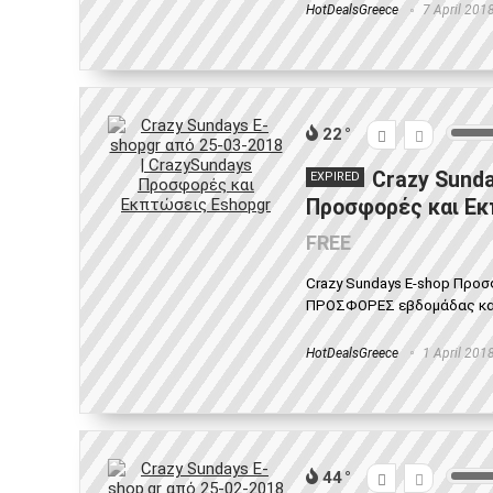
HotDealsGreece
7 April 201
22
Crazy Sunda
EXPIRED
Προσφορές και Εκ
FREE
Crazy Sundays E-shop Προ
ΠΡΟΣΦΟΡΕΣ εβδομάδας και ε
HotDealsGreece
1 April 201
44