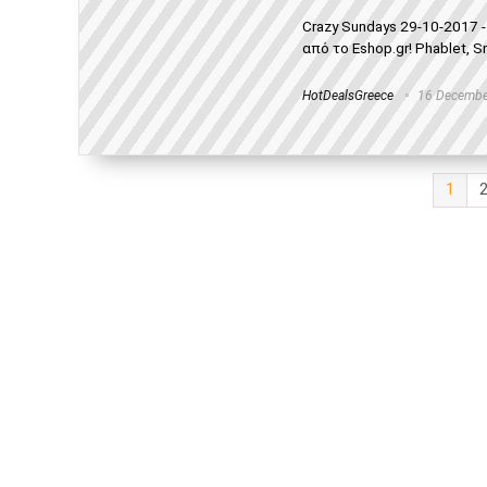
Crazy Sundays 29-10-2017 
από το Eshop.gr! Phablet, S
HotDealsGreece
16 Decembe
1