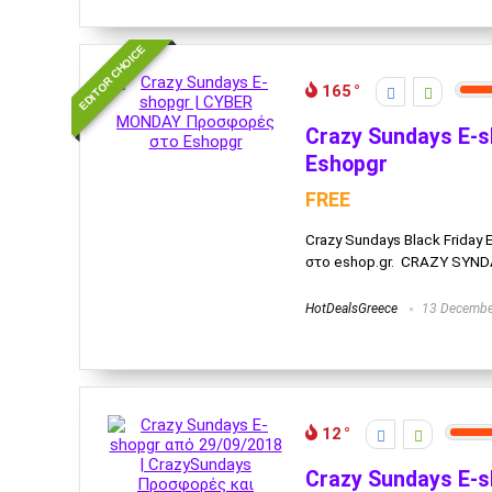
EDITOR CHOICE
165
Crazy Sundays E-
Eshopgr
FREE
Crazy Sundays Black Frida
στο eshop.gr. CRAZY SYN
HotDealsGreece
13 Decembe
12
Crazy Sundays E-s