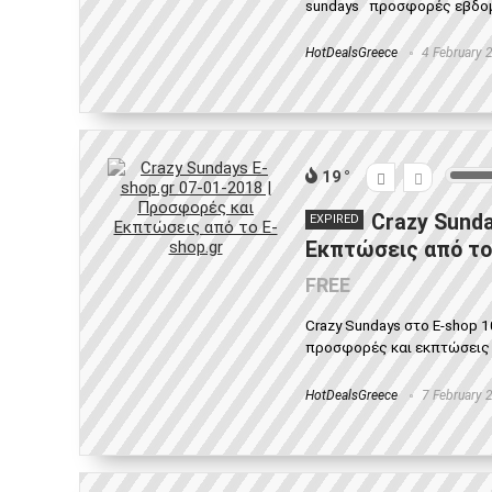
sundays προσφορές εβδομάδ
HotDealsGreece
4 February 
19
Crazy Sunda
EXPIRED
Εκπτώσεις από το
FREE
Crazy Sundays στο E-shop 1
προσφορές και εκπτώσεις απ
HotDealsGreece
7 February 