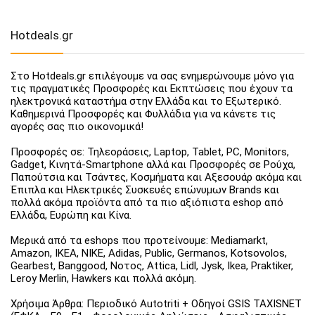
Hotdeals.gr
Στο Hotdeals.gr επιλέγουμε να σας ενημερώνουμε μόνο για
τις πραγματικές Προσφορές και Εκπτώσεις που έχουν τα
ηλεκτρονικά καταστήμα στην Ελλάδα και το Εξωτερικό.
Καθημερινά Προσφορές και Φυλλάδια για να κάνετε τις
αγορές σας πιο οικονομικά!
Προσφορές σε: Τηλεοράσεις, Laptop, Tablet, PC, Monitors,
Gadget, Κινητά-Smartphone αλλά και Προσφορές σε Ρούχα,
Παπούτσια και Τσάντες, Κοσμήματα και Αξεσουάρ ακόμα και
Έπιπλα και Ηλεκτρικές Συσκευές επώνυμων Brands και
πολλά ακόμα προϊόντα από τα πιο αξιόπιστα eshop από
Ελλάδα, Ευρώπη και Κίνα.
Μερικά από τα eshops που προτείνουμε: Mediamarkt,
Amazon, IKEA, NIKE, Adidas, Public, Germanos, Kotsovolos,
Gearbest, Banggood, Νοτος, Attica, Lidl, Jysk, Ikea, Praktiker,
Leroy Merlin, Hawkers και πολλά ακόμη.
Χρήσιμα Άρθρα: Περιοδικό Autotriti + Οδηγοί GSIS TAXISNET