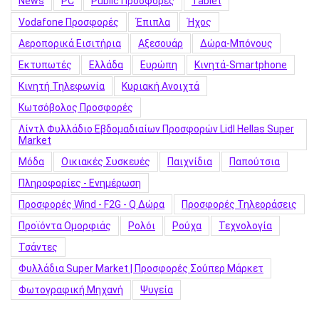
News
PC
Public Προσφορές
Tablet
Vodafone Προσφορές
Έπιπλα
Ήχος
Αεροπορικά Εισιτήρια
Αξεσουάρ
Δώρα-Μπόνους
Εκτυπωτές
Ελλάδα
Ευρώπη
Κινητά-Smartphone
Κινητή Τηλεφωνία
Κυριακή Ανοιχτά
Κωτσόβολος Προσφορές
Λίντλ Φυλλάδιο Εβδομαδιαίων Προσφορών Lidl Hellas Super
Market
Μόδα
Οικιακές Συσκευές
Παιχνίδια
Παπούτσια
Πληροφορίες - Ενημέρωση
Προσφορές Wind - F2G - Q Δώρα
Προσφορές Τηλεοράσεις
Προϊόντα Ομορφιάς
Ρολόι
Ρούχα
Τεχνολογία
Τσάντες
Φυλλάδια Super Market | Προσφορές Σούπερ Μάρκετ
Φωτογραφική Μηχανή
Ψυγεία